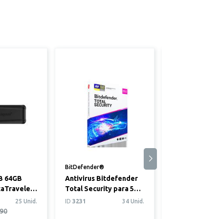
BitDefender®
Logitech®
B 64GB
Antivirus Bitdefender
Mouse Gamer
taTraveler
Total Security para 5
Lightsync Azu
dispositivos (Windows,
25 Unid.
ID
3231
34 Unid.
ID
1295
iOS, ...
.90