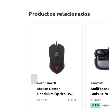
Productos relacionados
Gear Gamer®
Xiaomi®
Mouse Gamer
Audífonos 
Pendulum Óptico USB
Buds 8 Pro
Negro
Obsidiana
ID
1835
3 Unid.
ID
4612
S/ 2
-11%