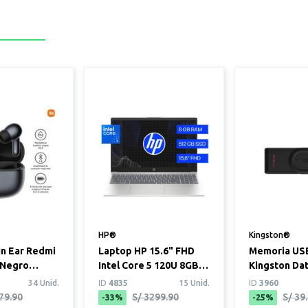
HP®
Kingston®
In Ear Redmi
Laptop HP 15.6" FHD
Memoria US
 Negro
Intel Core 5 120U 8GB
Kingston Da
512GB SSD Windows 11
Exodia S
34 Unid.
ID
4835
15 Unid.
ID
3960
Plata (15...
79.90
S/ 3299.90
S/ 39
-33%
-25%