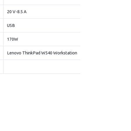
20 V-8.5 A
USB
170W
Lenovo ThinkPad W540 Workstation