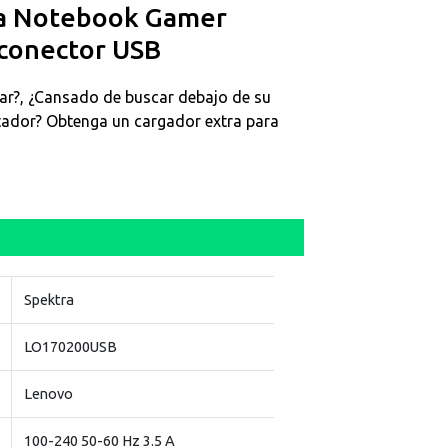
ra Notebook Gamer
Real Plaza Piura
0
 conector USB
Mall Plaza Trujillo
0
nar?, ¿Cansado de buscar debajo de su
tador? Obtenga un cargador extra para
Spektra
LO170200USB
Lenovo
100-240 50-60 Hz 3.5 A