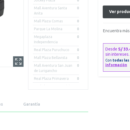
Jockey Plaza
0
Mall Aventura Santa
0
Ver produc
Anita
Mall Plaza Comas
0
Parque La Molina
0
Encuentra más 
Megaplaza
0
Independencia
Real Plaza Puruchuco
0
Mall Plaza Bellavista
0
Mall Aventura San Juan
0
de Lurigancho
Real Plaza Primavera
0
Real Plaza Centro Civico
0
Mall Aventura Iquitos
0
Mall Plaza Arequipa -
0
es
Garantía
Cayma
Mall Aventura Chiclayo
0
Mall Aventura Arequipa
0
Porongoche