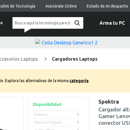
utlet de Tecnología
Asesórate Online
Estado de mi despacho
as
Arma tu PC
ccesorios Laptops
Cargadores Laptops
le.
Explora las alternativas de la misma
categoría
.
Spektra
Disponibilidad
Cargador al
Delivery
0
Gamer Lenov
conector US
Plaza San Miguel
0