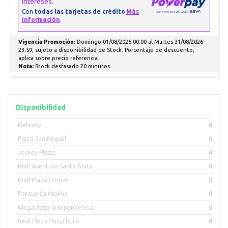
Vigencia Promoción:
Domingo 01/08/2026 00:00 al Martes 31/08/2026
23:59, sujeto a disponibilidad de Stock. Porcentaje de descuento,
aplica sobre precio referencia.
Nota:
Stock desfasado 20 minutos.
Disponibilidad
Delivery
0
Plaza San Miguel
0
Jockey Plaza
0
Mall Aventura Santa Anita
0
Mall Plaza Comas
0
Parque La Molina
0
Megaplaza Independencia
0
Real Plaza Puruchuco
0