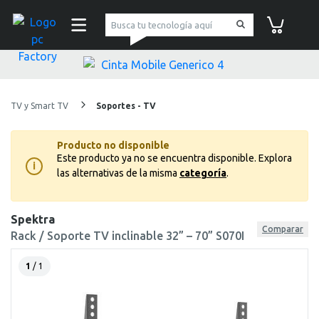
pc Factory
Carrito de co
TV y Smart TV
Soportes - TV
Producto no disponible
Este producto ya no se encuentra disponible.
Explora
i
las alternativas de la misma
categoría
.
Spektra
Comparar
Rack / Soporte TV inclinable 32” – 70” S070I
1
/ 1