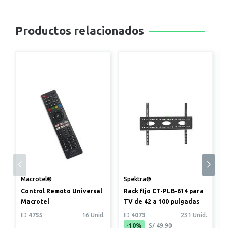
Productos relacionados
Macrotel®
Spektra®
Control Remoto Universal
Rack fijo CT-PLB-614 para
Macrotel
TV de 42 a 100 pulgadas
ID
4755
16 Unid.
ID
4073
231 Unid.
-10%
S/ 49.90