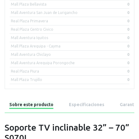
Mall Plaza Bellavista
0
Mall Aventura San Juan de Lurigancho
0
Real Plaza Primavera
0
Real Plaza Centro Civico
0
Mall Aventura Iquitos
0
Mall Plaza Arequipa - Cayma
0
Mall Aventura Chiclayo
0
Mall Aventura Arequipa Porongoche
0
Real Plaza Piura
0
Mall Plaza Trujillo
0
Sobre este producto
Especificaciones
Garantía
Soporte TV inclinable 32” – 70”
S070I