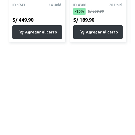
(4+2)
ID
1743
14 Unid.
ID
4388
20 Unid.
-10%
S/ 209.90
S/ 449.90
S/ 189.90