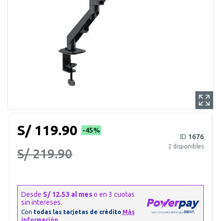
S/ 119.90
-45%
ID
1676
2
disponibles
S/ 219.90