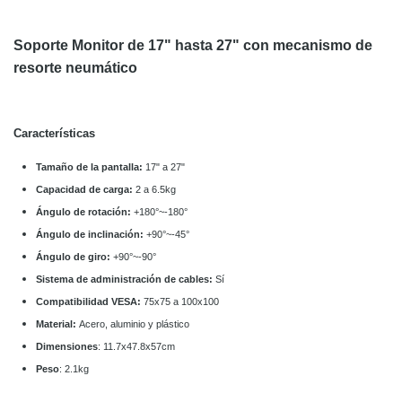
Soporte Monitor de 17" hasta 27" con mecanismo de
resorte neumático
Características
Tamaño de la pantalla:
17" a 27"
Capacidad de carga:
2 a 6.5kg
Ángulo de rotación:
+180°~-180°
Ángulo de inclinación:
+90°~-45°
Ángulo de giro:
+90°~-90°
Sistema de administración de cables:
Sí
Compatibilidad VESA:
75x75 a 100x100
Material:
Acero, aluminio y plástico
Dimensiones
: 11.7x47.8x57cm
Peso
: 2.1kg