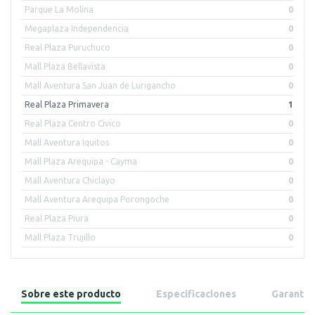
Parque La Molina
0
Megaplaza Independencia
0
Real Plaza Puruchuco
0
Mall Plaza Bellavista
0
Mall Aventura San Juan de Lurigancho
0
Real Plaza Primavera
1
Real Plaza Centro Civico
0
Mall Aventura Iquitos
0
Mall Plaza Arequipa - Cayma
0
Mall Aventura Chiclayo
0
Mall Aventura Arequipa Porongoche
0
Real Plaza Piura
0
Mall Plaza Trujillo
0
Sobre este producto
Especificaciones
Garantía