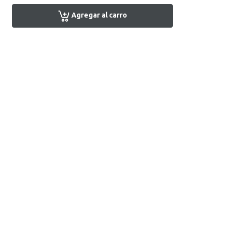
Agregar al carro
Encuentra tu tienda
Atención al Cliente
+51 1 7161666