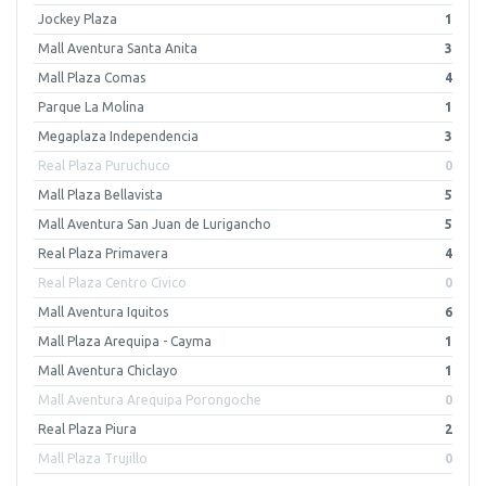
Jockey Plaza
1
Mall Aventura Santa Anita
3
Mall Plaza Comas
4
Parque La Molina
1
Megaplaza Independencia
3
Real Plaza Puruchuco
0
Mall Plaza Bellavista
5
Mall Aventura San Juan de Lurigancho
5
Real Plaza Primavera
4
Real Plaza Centro Civico
0
Mall Aventura Iquitos
6
Mall Plaza Arequipa - Cayma
1
Mall Aventura Chiclayo
1
Mall Aventura Arequipa Porongoche
0
Real Plaza Piura
2
Mall Plaza Trujillo
0