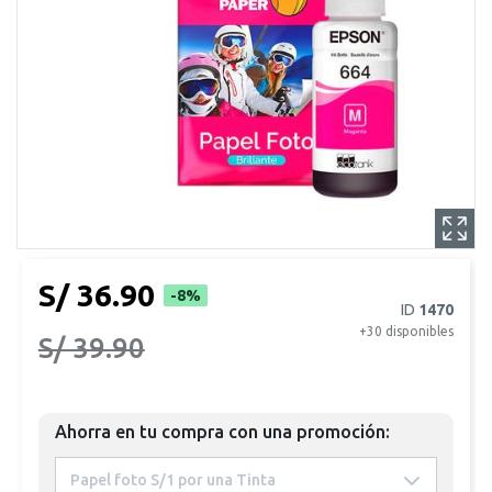
S/ 36.90
-8%
ID
1470
+30
disponibles
S/ 39.90
Ahorra en tu compra con una promoción:
 Papel foto S/1 por una Tinta 