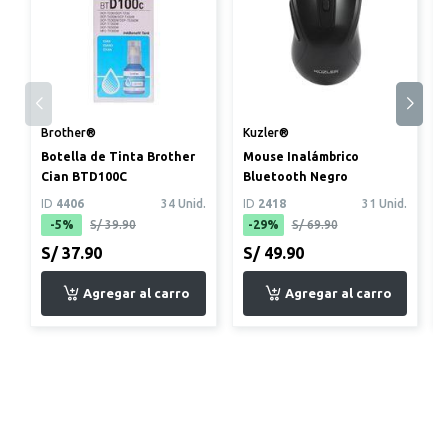
Brother®
Kuzler®
Botella de Tinta Brother
Mouse Inalámbrico
Cian BTD100C
Bluetooth Negro
ID
4406
34 Unid.
ID
2418
31 Unid.
-5%
S/ 39.90
-29%
S/ 69.90
S/ 37.90
S/ 49.90