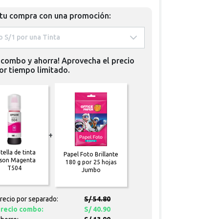
 tu compra con una promoción:
 Papel foto S/1 por una Tinta 
 combo y ahorra! Aprovecha el precio
or tiempo limitado.
+
tella de tinta
Papel Foto Brillante
son Magenta
180 g por 25 hojas
T504
Jumbo
recio por separado:
S/ 54.80
recio combo:
S/ 40.90