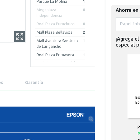
Parque La Molina
1
Ahorra en
Megaplaza
0
Independencia
Real Plaza Puruchuco
0
Mall Plaza Bellavista
2
¡Agrega el
Mall Aventura San Juan
1
especial p
de Lurigancho
Real Plaza Primavera
1
Real Plaza Centro Civico
2
Mall Aventura Iquitos
2
Mall Plaza Arequipa -
1
es
Garantía
Cayma
Mall Aventura Chiclayo
1
Bo
Ep
Mall Aventura Arequipa
0
Porongoche
Real Plaza Piura
0
Mall Plaza Trujillo
0
P
P