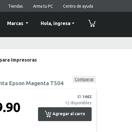
Tiendas
Arma tu PC
Centro de ayuda
Marcas
Hola,
ingresa
 para Impresoras
Comparar
tinta Epson Magenta T504
ID
1462
9.90
12
disponibles
Agregar al carro