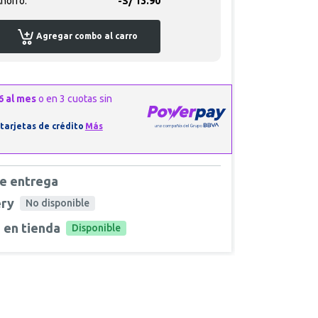
horro:
-S/ 13.90
Agregar combo al carro
e entrega
ery
No disponible
 en tienda
Disponible