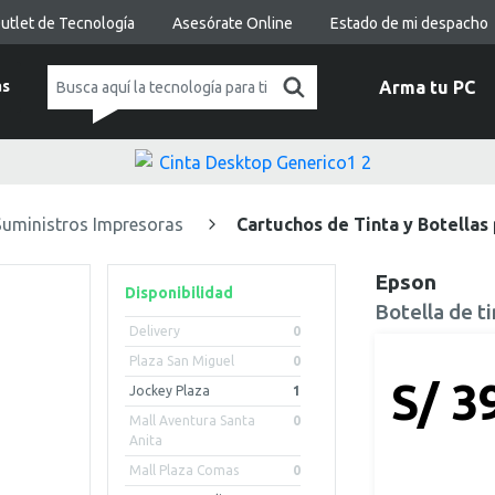
utlet de Tecnología
Asesórate Online
Estado de mi despacho
as
Arma tu PC
Suministros Impresoras
Cartuchos de Tinta y Botellas
Epson
Disponibilidad
Botella de 
Delivery
0
Plaza San Miguel
0
S/ 3
Jockey Plaza
1
Mall Aventura Santa
0
Anita
Mall Plaza Comas
0