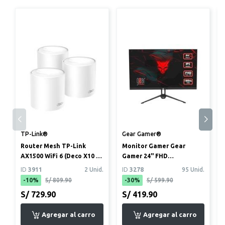
TP-Link®
Gear Gamer®
Router Mesh TP-Link
Monitor Gamer Gear
AX1500 WiFi 6 (Deco X10 3-
Gamer 24" FHD
pack)
(1920x1080) 180Hz 1ms
ID
3911
2 Unid.
ID
3278
95 Unid.
-10%
S/ 809.90
-30%
S/ 599.90
S/ 729.90
S/ 419.90