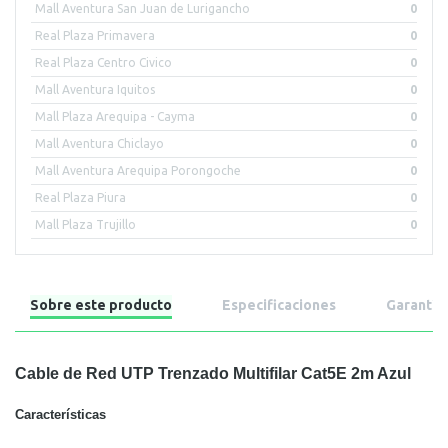
Mall Aventura San Juan de Lurigancho
0
Real Plaza Primavera
0
Real Plaza Centro Civico
0
Mall Aventura Iquitos
0
Mall Plaza Arequipa - Cayma
0
Mall Aventura Chiclayo
0
Mall Aventura Arequipa Porongoche
0
Real Plaza Piura
0
Mall Plaza Trujillo
0
Sobre este producto
Especificaciones
Garantía
Cable de Red UTP Trenzado Multifilar Cat5E 2m Azul
Características