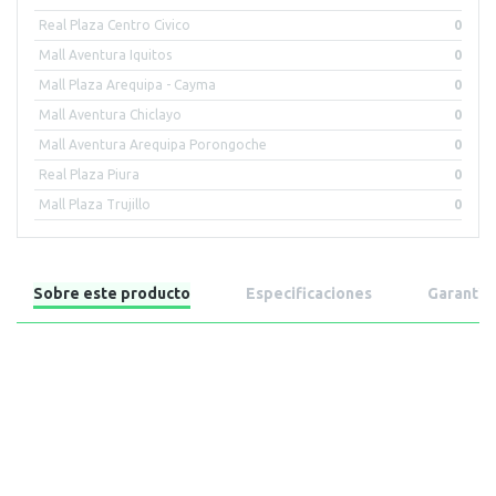
Real Plaza Centro Civico
0
Mall Aventura Iquitos
0
Mall Plaza Arequipa - Cayma
0
Mall Aventura Chiclayo
0
Mall Aventura Arequipa Porongoche
0
Real Plaza Piura
0
Mall Plaza Trujillo
0
Sobre este producto
Especificaciones
Garantía