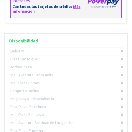
Disponibilidad
Delivery
0
Plaza San Miguel
0
Jockey Plaza
0
Mall Aventura Santa Anita
0
Mall Plaza Comas
0
Parque La Molina
0
Megaplaza Independencia
0
Real Plaza Puruchuco
0
Mall Plaza Bellavista
0
Mall Aventura San Juan de Lurigancho
0
Real Plaza Primavera
0