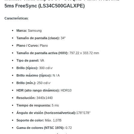
5ms FreeSync (LS34C500GALXPE)
Características
:
Marca:
Samsung
Tamaño de pantalla (clase):
34
"
Plano / Curvo:
Plano
Tamaño de pantalla activa (HXV):
797.22 x 333.72 mm
Tipo de panel:
VA
Brillo (típico):
300
cd/㎡
Brillo máximo (típico):
N / A
Brillo (mín.):
250
cd/㎡
HDR (alto rango dinámico):
HDR10
Resolución:
3440x1440
Tiempo de respuesta:
5 ms
Ángulo de visión (horizontal/vertical):
178°/178°
Soporte de color:
Máx. 1,07B
Gama de colores (NTSC 1976):
0.72