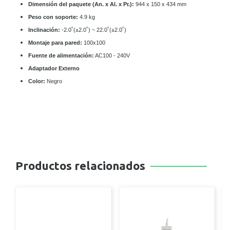
Dimensión del paquete (An. x Al. x Pr.):
944 x 150 x 434 mm
Peso con soporte:
4.9
kg
Inclinación:
-2.0˚(±2.0˚) ~ 22.0˚(±2.0˚)
Montaje para pared:
100x100
Fuente de alimentación:
AC100 - 240V
Adaptador Externo
Color:
Negro
Productos relacionados