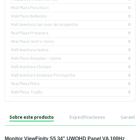
Real Plaza Puruchuco
0
Mall Plaza Bellavista
0
Mall Aventura San Juan de Lurigancho
0
Real Plaza Primavera
0
Real Plaza Centro Civico
0
Mall Aventura Iquitos
0
Mall Plaza Arequipa - Cayma
0
Mall Aventura Chiclayo
0
Mall Aventura Arequipa Porongoche
0
Real Plaza Piura
0
Mall Plaza Trujillo
0
Sobre este producto
Especificaciones
Garantía
Monitor ViewFinity S5 34" UWQHD Panel VA 100Hz