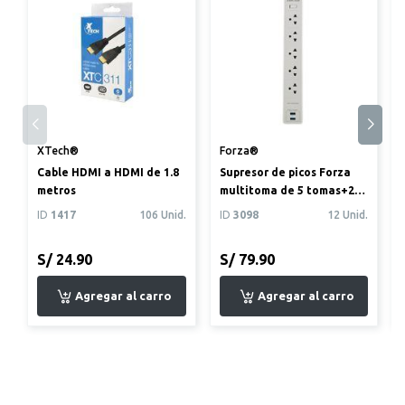
XTech®
Forza®
Cable HDMI a HDMI de 1.8
Supresor de picos Forza
metros
multitoma de 5 tomas+2
puertos USB de carga
ID
1417
106 Unid.
ID
3098
12 Unid.
Rápi...
S/ 24.90
S/ 79.90