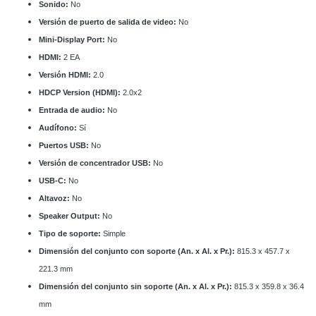
Sonido:
No
Versión de puerto de salida de video:
No
Mini-Display Port:
No
HDMI:
2 EA
Versión HDMI:
2.0
HDCP Version (HDMI):
2.0x2
Entrada de audio:
No
Audífono:
Sí
Puertos USB:
No
Versión de concentrador USB:
No
USB-C:
No
Altavoz:
No
Speaker Output:
No
Tipo de soporte:
Simple
Dimensión del conjunto con soporte (An. x Al. x Pr.):
815.3 x 457.7 x
221.3 mm
Dimensión del conjunto sin soporte (An. x Al. x Pr.):
815.3 x 359.8 x 36.4
mm