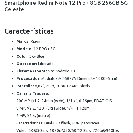
Smartphone Redmi Note 12 Pro+ 8GB 256GB 5G
Celeste
Características
Marca:
Xiaomi
Modelo:
12 PRO+ 5G
Color:
Sky Blue
Operador:
Liberado
Sistema Operativo:
Android 13
Procesador
: Mediatek MT6877V Dimensity 1080 (6 nm)
Pantalla:
6,67", 20:9, 1080 x 2400 pixels
Cámara Trasera:
200 MP, f/1.7, 24mm (wide), 1/1.4", 0.56μm, PDAF, OIS
8 MP, f/2.2, 120˚ (ultrawide), 1/4", 1.12μm
2 MP, f/2.4, (macro)
Características: Dual-LED flash, HDR, panorama
Video: 4K@30fps, 1080p@30/60/120fps, 720p@960fps