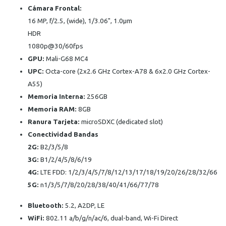
Cámara Frontal:
16 MP, f/2.5, (wide), 1/3.06", 1.0μm
HDR
1080p@30/60fps
GPU:
Mali-G68 MC4
UPC:
Octa-core (2x2.6 GHz Cortex-A78 & 6x2.0 GHz Cortex-
A55)
Memoria Interna:
256GB
Memoria RAM:
8GB
Ranura Tarjeta:
microSDXC (dedicated slot)
Conectividad Bandas
2G:
B2/3/5/8
3G:
B1/2/4/5/8/6/19
4G:
LTE FDD: 1/2/3/4/5/7/8/12/13/17/18/19/20/26/28/32/66
5G:
n1/3/5/7/8/20/28/38/40/41/66/77/78
Bluetooth:
5.2, A2DP, LE
WiFi:
802.11 a/b/g/n/ac/6, dual-band, Wi-Fi Direct