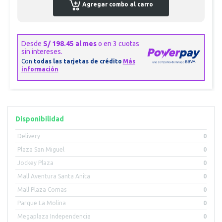
Agregar combo al carro
Disponibilidad
Delivery
0
Plaza San Miguel
0
Jockey Plaza
0
Mall Aventura Santa Anita
0
Mall Plaza Comas
0
Parque La Molina
0
Megaplaza Independencia
0