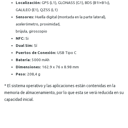
Localización:
GPS (L1), GLONASS (G1), BDS (B1I+B1c),
GALILEO (E1), QZSS (L1)
Sensores:
Huella digital (montada en la parte lateral),
acelerómetro, proximidad,
brújula, giroscopio
NFC:
Si
Dual Sim:
Sí
Puertos de Conexión:
USB Tipo C
Batería:
5000 mAh
Dimensiones:
162.9 x 76 x 8.98 mm
Peso:
208,4 g
* El sistema operativo y las aplicaciones están contenidas en la
memoria de almacenamiento, por lo que esta se verá reducida en su
capacidad inicial.