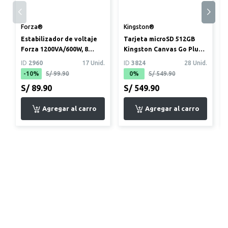
Forza®
Kingston®
Estabilizador de voltaje
Tarjeta microSD 512GB
Forza 1200VA/600W, 8
Kingston Canvas Go Plus
tomas + 2 USB
Gen4 (200MB/s) +
ID
2960
17 Unid.
ID
3824
28 Unid.
Adaptador
-10%
S/ 99.90
0%
S/ 549.90
S/ 89.90
S/ 549.90