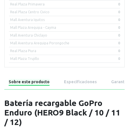
Real Plaza Primavera
0
Real Plaza Centro Civico
0
Mall Aventura Iquitos
0
Mall Plaza Arequipa - Cayma
0
Mall Aventura Chiclayo
0
Mall Aventura Arequipa Porongoche
0
Real Plaza Piura
0
Mall Plaza Trujillo
0
Sobre este producto
Especificaciones
Garantía
Batería recargable GoPro
Enduro (HERO9 Black / 10 / 11
/ 12)