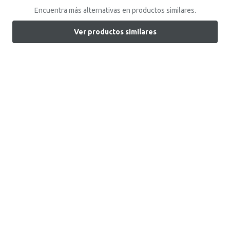
Encuentra más alternativas en productos similares.
Ver productos similares
Encuentra tu tienda
Atención al Cliente
+51 1 7161666