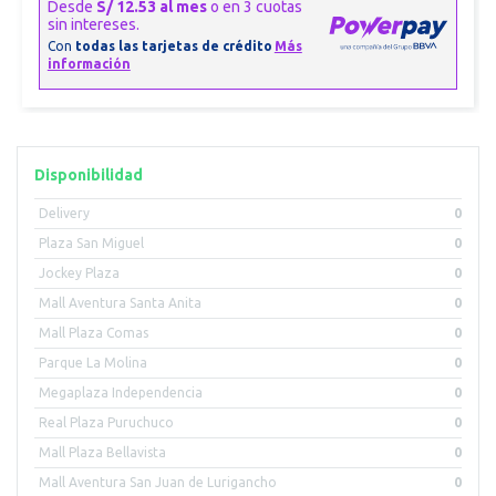
Disponibilidad
Delivery
0
Plaza San Miguel
0
Jockey Plaza
0
Mall Aventura Santa Anita
0
Mall Plaza Comas
0
Parque La Molina
0
Megaplaza Independencia
0
Real Plaza Puruchuco
0
Mall Plaza Bellavista
0
Mall Aventura San Juan de Lurigancho
0