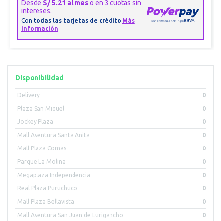
Disponibilidad
Delivery
0
Plaza San Miguel
0
Jockey Plaza
0
Mall Aventura Santa Anita
0
Mall Plaza Comas
0
Parque La Molina
0
Megaplaza Independencia
0
Real Plaza Puruchuco
0
Mall Plaza Bellavista
0
Mall Aventura San Juan de Lurigancho
0