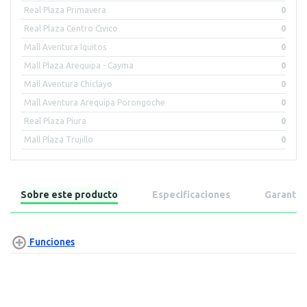
Real Plaza Primavera
0
Real Plaza Centro Civico
0
Mall Aventura Iquitos
0
Mall Plaza Arequipa - Cayma
0
Mall Aventura Chiclayo
0
Mall Aventura Arequipa Porongoche
0
Real Plaza Piura
0
Mall Plaza Trujillo
0
Sobre este producto
Especificaciones
Garantía
Funciones