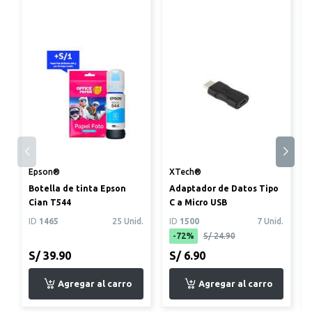
Epson®
XTech®
Botella de tinta Epson
Adaptador de Datos Tipo
Cian T544
C a Micro USB
ID
1465
25 Unid.
ID
1500
7 Unid.
f
-72%
S/ 24.90
S/ 39.90
S/ 6.90