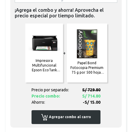
¡Agrega el combo y ahorra! Aprovecha el
precio especial por tiempo limitado.
+
Impresora
Papel Bond
Multifuncional
Fotocopia Premium
Epson EcoTank
75 g por 500 hojas
L3250 WiFi
A4
Precio por separado:
S/ 729.80
Precio combo:
S/ 714.80
Ahorro:
-S/ 15.00
Agregar combo al carro