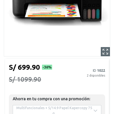
S/ 699.90
-36%
ID
1022
2
disponibles
S/ 1099.90
Ahorra en tu compra con una promoción:
 Multifuncionales + S/14.9 Papel Kapercopy 75 
g 