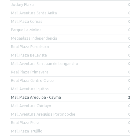
Jockey Plaza
0
Mall Aventura Santa Anita
0
Mall Plaza Comas
0
Parque La Molina
0
Megaplaza Independencia
0
Real Plaza Puruchuco
0
Mall Plaza Bellavista
0
Mall Aventura San Juan de Lurigancho
0
Real Plaza Primavera
0
Real Plaza Centro Civico
0
Mall Aventura Iquitos
0
Mall Plaza Arequipa - Cayma
2
Mall Aventura Chiclayo
0
Mall Aventura Arequipa Porongoche
0
Real Plaza Piura
0
Mall Plaza Trujillo
0