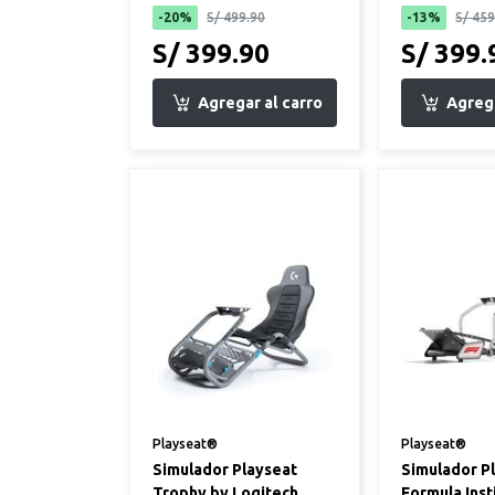
Izquierda)
-20%
S/ 499.90
-13%
S/ 459
S/ 399.90
S/ 399.
Playseat®
Playseat®
Simulador Playseat
Simulador P
Trophy by Logitech
Formula Insti