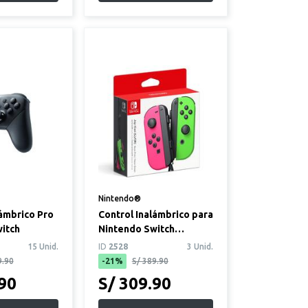
Nintendo®
lámbrico Pro
Control Inalámbrico para
itch
Nintendo Switch
Rosado/Verde
15 Unid.
ID
2528
3 Unid.
9.90
-21%
S/ 389.90
.90
S/ 309.90