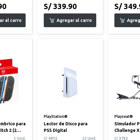
90
S/ 339.90
S/ 349
PlayStation®
Playseat®
ámbrico para
Lector de Disco para
Simulador P
tch 2 (2
PS5 Digital
Challenge X
echa e
Edition
3 Unid.
ID
4912
22 Unid.
ID
3732