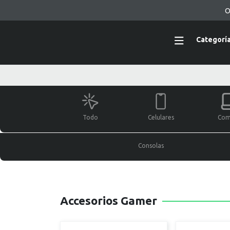
O
Categorí
Todo
Celulares
Com
Consolas
Accesorios Gamer