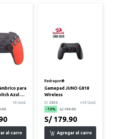
Redragon®
lámbrico para
Gamepad JUNO G818
itch Azul y
Wireless
10 Unid.
ID
2850
+30 Unid.
9.90
-10%
S/ 199.90
.90
S/ 179.90