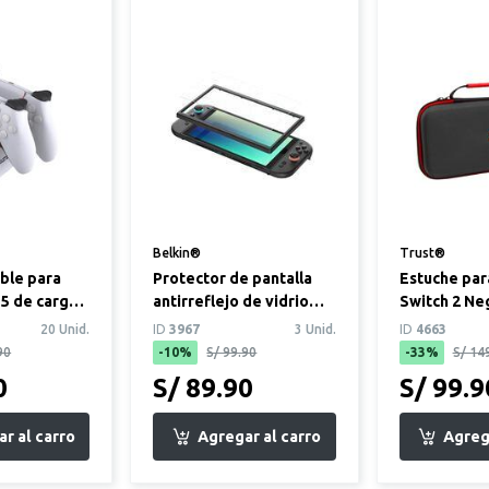
Belkin®
Trust®
ble para
Protector de pantalla
Estuche par
S5 de carga
antirreflejo de vidrio
Switch 2 Ne
templado (Compatible
20 Unid.
ID
3967
3 Unid.
ID
4663
con Ni...
90
-10%
S/ 99.90
-33%
S/ 14
0
S/ 89.90
S/ 99.9