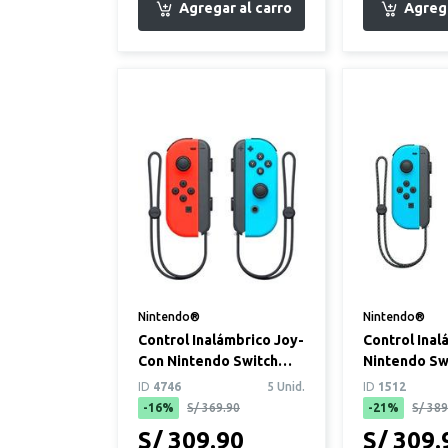
Nintendo®
Nintendo®
Control Inalámbrico Joy-
Control Inal
Con Nintendo Switch
Nintendo Sw
Azul Neón / Rojo Neón
Rojo/Azul N
ID
4746
5 Unid.
ID
1512
-16%
S/ 369.90
-21%
S/ 389
S/ 309.90
S/ 309.