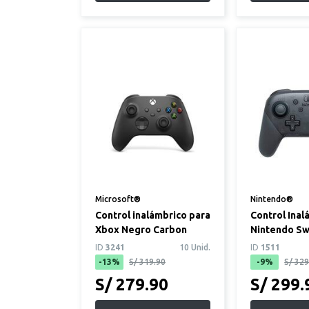
Microsoft®
Nintendo®
Control inalámbrico para
Control Inal
Xbox Negro Carbon
Nintendo Sw
Controller
ID
3241
10 Unid.
ID
1511
-13%
S/ 319.90
-9%
S/ 329
S/ 279.90
S/ 299.