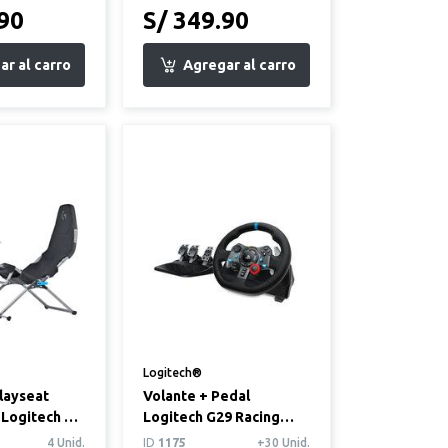
.90
S/ 349.90
Logitech®
layseat
Volante + Pedal
 Logitech G
Logitech G29 Racing
Wheel PC/PS3/PS4/PS5
4 Unid.
ID
1175
+30 Unid.