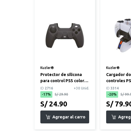
Kuzler®
Kuzler®
Protector de silicona
Cargador do
para control PS5 color
controles P
negro
rapida
ID
2716
+30 Unid.
ID
3314
-17%
S/ 29.90
-20%
S/ 99.
S/ 24.90
S/ 79.9