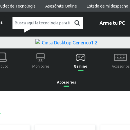
utlet de Tecnología
Asesórate Online
Estado de mi despacho
as
Arma tu PC
puto
Monitores
Gaming
Accesorios
Accesorios