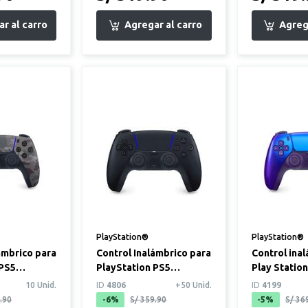
PlayStation®
PlayStation®
ámbrico para
Control Inalámbrico para
Control ina
 PS5
PlayStation PS5
Play Statio
ris
DualSense Negro
Indigo Syu 
10 Unid.
ID
4806
+50 Unid.
ID
4199
Medianoche
.90
-6%
S/ 359.90
-5%
S/ 36