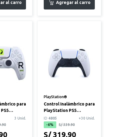
PlayStation®
lámbrico para
Control Inalámbrico para
n PS5
PlayStation PS5
imited
DualSense Blanco
3 Unid.
ID
4805
+30 Unid.
9.90
-6%
S/ 339.90
.90
S/ 319.90