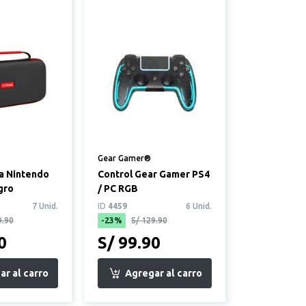
Gear Gamer®
a Nintendo
Control Gear Gamer PS4
gro
/ PC RGB
7 Unid.
ID
4459
6 Unid.
9.90
-23%
S/ 129.90
0
S/ 99.90