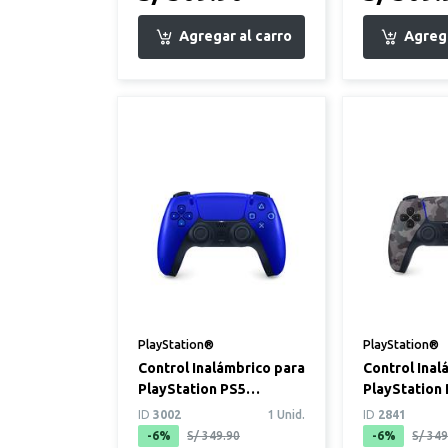
PlayStation®
PlayStation®
Control Inalámbrico para
Control Inal
PlayStation PS5
PlayStation
DualSense Azul Cobalto
DualSense G
ID
3002
1 Unid.
ID
2841
Camuflaje
-6%
S/ 349.90
-6%
S/ 349