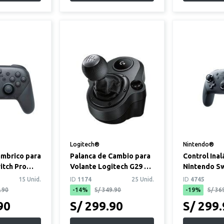
Logitech®
Nintendo®
ámbrico para
Palanca de Cambio para
Control Ina
itch Pro
Volante Logitech G29 /
Nintendo Sw
G920 / G923
15 Unid.
ID
1174
25 Unid.
ID
4745
.90
-14%
S/ 349.90
-19%
S/ 36
90
S/ 299.90
S/ 299