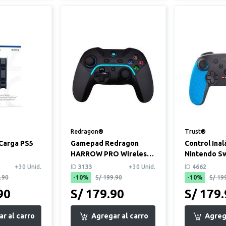
Redragon®
Trust®
 Carga PS5
Gamepad Redragon
Control Ina
HARROW PRO Wireless
Nintendo Sw
G808PRO
Rojo
+30 Unid.
ID
3133
+30 Unid.
ID
4662
.90
-10%
S/ 199.90
-10%
S/ 19
90
S/ 179.90
S/ 179