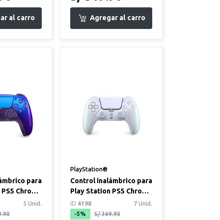
PlayStation®
lámbrico para
Control inalámbrico para
n PS5 Chroma
Play Station PS5 Chroma
Amer
Pearl Syu Amer
5 Unid.
ID
4198
7 Unid.
9.90
-5%
S/ 369.90