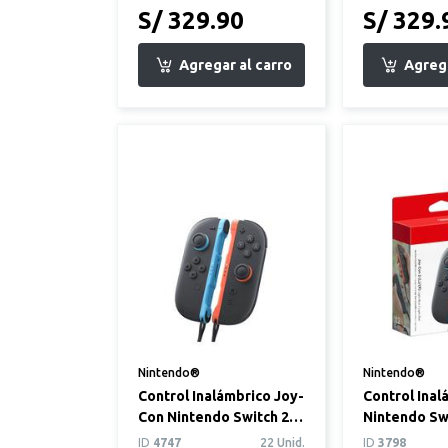
S/ 329.90
S/ 329.
Nintendo®
Nintendo®
Control Inalámbrico Joy-
Control Inal
Con Nintendo Switch 2
Nintendo Swi
Azul Claro / Rojo Claro
mandos Der
ID
4747
22 Unid.
ID
3798