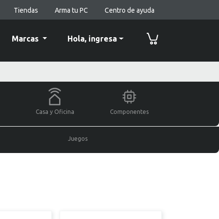
Tiendas
Arma tu PC
Centro de ayuda
Marcas
Hola,
ingresa
Casa y Oficina
Componentes
Juegos