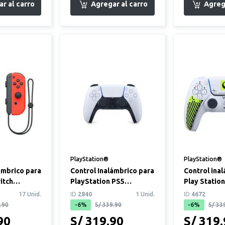
PlayStation®
PlayStation®
ámbrico para
Control Inalámbrico para
Control ina
itch
PlayStation PS5
Play Statio
eon
DualSense Blanco
Marathon L
17 Unid.
ID
2840
1 Unid.
ID
4672
Edition
.90
-6%
S/ 339.90
-6%
S/ 33
90
S/ 319.90
S/ 319