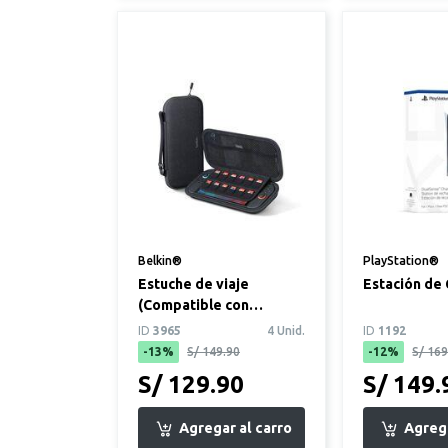
Belkin®
PlayStation®
Estuche de viaje
Estación de
(Compatible con
Nintendo Switch 2)
ID
3965
4 Unid.
ID
1192
-13%
S/ 149.90
-12%
S/ 169
S/ 129.90
S/ 149.