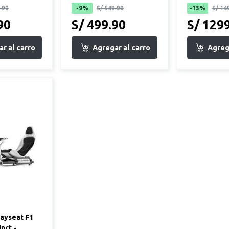
.90
-9%
S/ 549.90
-13%
S/ 14
90
S/ 499.90
S/ 129
layseat F1
nct -