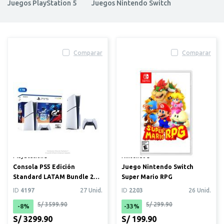
Juegos PlayStation 5
Juegos Nintendo Switch
Comparar
Comparar
PlayStation®
Nintendo®
Consola PS5 Edición
Juego Nintendo Switch
Standard LATAM Bundle 2
Super Mario RPG
GT ASTRO NEW
ID
4197
27 Unid.
ID
2203
26 Unid.
S/ 3599.90
S/ 299.90
-8%
-33%
S/ 3299.90
S/ 199.90