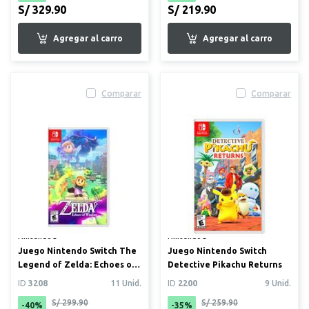
S/ 329.90
S/ 219.90
Comparar
Comparar
Nintendo®
Nintendo®
Juego Nintendo Switch The
Juego Nintendo Switch
Legend of Zelda: Echoes of
Detective Pikachu Returns
Wisdom
ID
3208
11 Unid.
ID
2200
9 Unid.
S/ 299.90
S/ 259.90
-40%
-35%