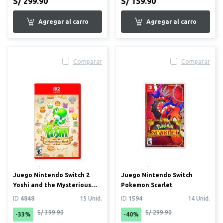
S/ 299.90
S/ 159.90
Comparar
Comparar
Nintendo®
Nintendo®
Juego Nintendo Switch 2
Juego Nintendo Switch
Yoshi and the Mysterious
Pokemon Scarlet
Book
ID
4848
15 Unid.
ID
1594
14 Unid.
S/ 399.90
S/ 299.90
-33%
-40%