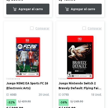
Comparar
Comparar
Nintendo®
Nintendo®
Juego NSW2 EA Sports FC 26
Juego Nintendo Switch 2
(Electronic Arts)
Bravely Default: Flying Fairy
HD
ID
4083
20 Unid.
ID
3793
18 Unid.
S/ 439.90
S/ 249.90
-32%
-36%