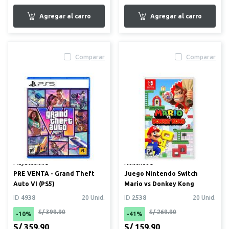
Comparar
Comparar
PlayStation®
Nintendo®
PRE VENTA - Grand Theft
Juego Nintendo Switch
Auto VI (PS5)
Mario vs Donkey Kong
ID
4938
20 Unid.
ID
2538
20 Unid.
S/ 399.90
S/ 269.90
-10%
-41%
S/ 359.90
S/ 159.90