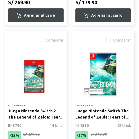
S/ 269.90
S/ 179.90
Comparar
Comparar
Nintendo®
Nintendo®
Juego Nintendo Switch 2
Juego Nintendo Switch The
The Legend of Zelda: Tears
Legend of Zelda: Tears of
of the Kingdom
the Kingdom
ID
3790
14 Unid.
ID
1510
13 Unid.
S/ 439.90
S/ 349.90
-25%
-37%