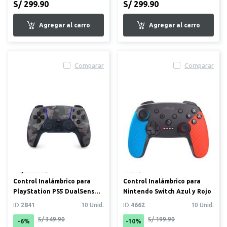
S/ 299.90
S/ 299.90
Comparar
Comparar
PlayStation®
Trust®
Control Inalámbrico para
Control Inalámbrico para
PlayStation PS5 DualSense
Nintendo Switch Azul y Rojo
Gris Camuflaje
ID
2841
10 Unid.
ID
4662
10 Unid.
S/ 349.90
S/ 199.90
-6%
-10%