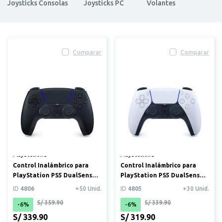
Joysticks Consolas
Joysticks PC
Volantes
Comparar
Comparar
PlayStation®
PlayStation®
Control Inalámbrico para
Control Inalámbrico para
PlayStation PS5 DualSense
PlayStation PS5 DualSense
Negro Medianoche
Blanco
ID
4806
+50 Unid.
ID
4805
+30 Unid.
S/ 359.90
S/ 339.90
-6%
-6%
S/ 339.90
S/ 319.90