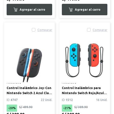
Comparar
Comparar
Nintendo®
Nintendo®
Control Inalámbrico Joy-Con
Control Inalámbrico para
Nintendo Switch 2 Azul Claro
Nintendo Switch Rojo/Azul
/ Rojo Claro
Neon
ID
4747
22 Unid.
ID
1512
16 Unid.
S/ 499.90
S/ 389.90
-20%
-21%