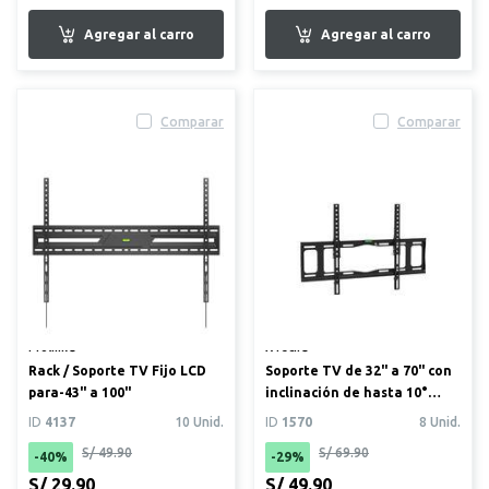
Comparar
Comparar
Prolink®
XTech®
Rack / Soporte TV Fijo LCD
Soporte TV de 32" a 70" con
para-43" a 100"
inclinación de hasta 10°
XTA-375
ID
4137
10 Unid.
ID
1570
8 Unid.
S/ 49.90
S/ 69.90
-40%
-29%
S/ 29.90
S/ 49.90