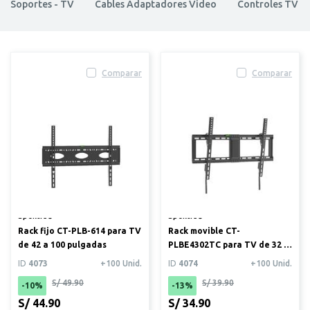
Soportes - TV
Cables Adaptadores Video
Controles TV
Comparar
Comparar
Spektra®
Spektra®
Rack fijo CT-PLB-614 para TV
Rack movible CT-
de 42 a 100 pulgadas
PLBE4302TC para TV de 32 a
80 pulgadas
ID
4073
+100 Unid.
ID
4074
+100 Unid.
S/ 49.90
S/ 39.90
-10%
-13%
S/ 44.90
S/ 34.90