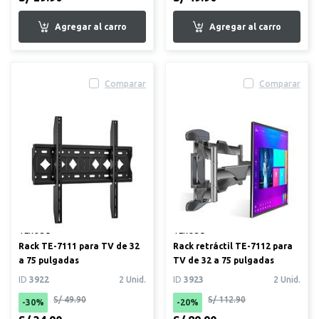
Comparar
Comparar
TEROS®
TEROS®
Rack TE-7111 para TV de 32
Rack retráctil TE-7112 para
a 75 pulgadas
TV de 32 a 75 pulgadas
ID
3922
2 Unid.
ID
3923
2 Unid.
S/ 49.90
S/ 112.90
-30%
-20%