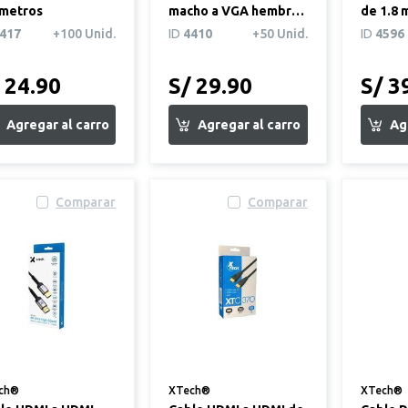
 metros
macho a VGA hembra
de 1.8 
blanco
417
+100 Unid.
ID
4410
+50 Unid.
ID
4596
 24.90
S/ 29.90
S/ 3
Comparar
Comparar
ch®
XTech®
XTech®