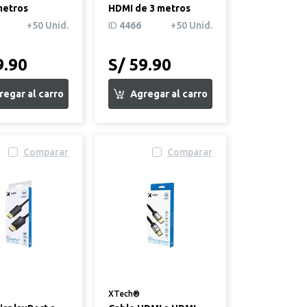
metros
HDMI de 3 metros
+50 Unid.
ID
4466
+50 Unid.
9.90
S/ 59.90
Comparar
Comparar
XTech®