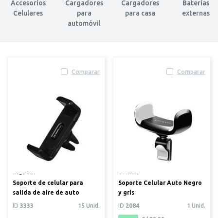
Accesorios
Cargadores
Cargadores
Baterías
Celulares
para
para casa
externas
automóvil
Comparar
Comparar
Argom®
Usams®
Soporte de celular para
Soporte Celular Auto Negro
salida de aire de auto
y gris
ID
3333
15 Unid.
ID
2084
1 Unid.