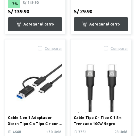
S/ 149.90
-7%
S/ 139.90
S/ 29.90
Comparar
Comparar
XTech®
Argom®
Cable 2 en 1 Adaptador
Cable Tipo C - Tipo C 1.8m
Xtech Tipo C a Tipo C + con
Trenzado 100W Negro
Dongle USB-A
ID
4648
+30 Unid.
ID
3351
28 Unid.