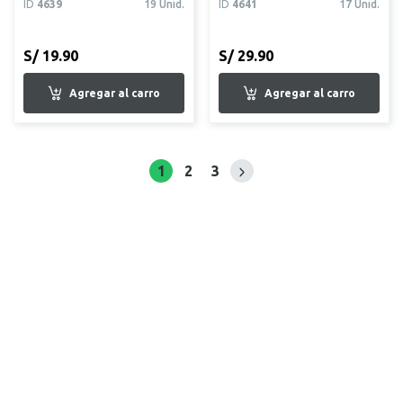
ID
4639
19 Unid.
ID
4641
17 Unid.
S/ 19.90
S/ 29.90
1
2
3
Siguiente página