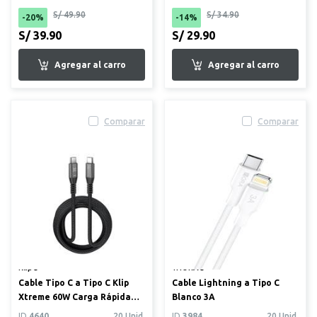
S/ 49.90
S/ 34.90
-20%
-14%
S/ 39.90
S/ 29.90
Comparar
Comparar
Klip®
1HORA®
Cable Tipo C a Tipo C Klip
Cable Lightning a Tipo C
Xtreme 60W Carga Rápida
Blanco 3A
Trenzado 3m
ID
4640
20 Unid.
ID
3984
20 Unid.