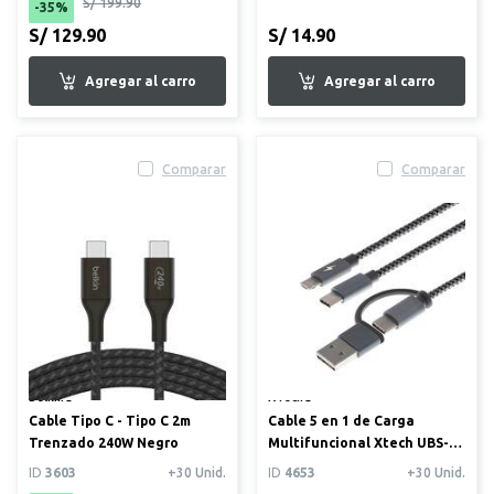
S/ 199.90
-35%
S/ 129.90
S/ 14.90
Comparar
Comparar
Belkin®
XTech®
Cable Tipo C - Tipo C 2m
Cable 5 en 1 de Carga
Trenzado 240W Negro
Multifuncional Xtech UBS-
A/Tipoc C-Micro usb-Light...
ID
3603
+30 Unid.
ID
4653
+30 Unid.