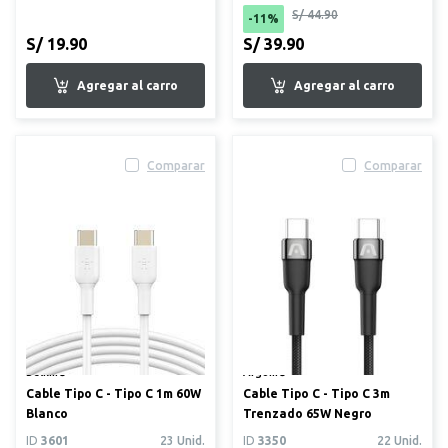
S/ 44.90
-11%
S/ 19.90
S/ 39.90
Comparar
Comparar
Belkin®
Argom®
Cable Tipo C - Tipo C 1m 60W
Cable Tipo C - Tipo C 3m
Blanco
Trenzado 65W Negro
ID
3601
23 Unid.
ID
3350
22 Unid.