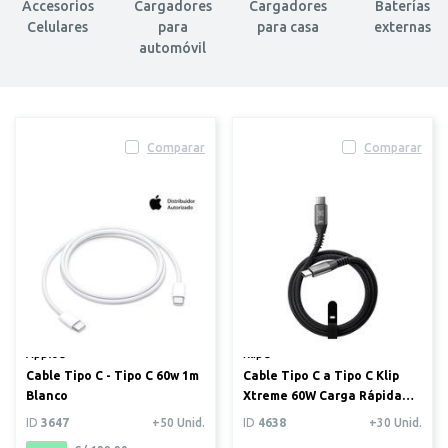
Accesorios
Cargadores
Cargadores
Baterías
Celulares
para
para casa
externas
automóvil
Comparar
Comparar
Apple®
Klip®
Cable Tipo C - Tipo C 60w 1m
Cable Tipo C a Tipo C Klip
Blanco
Xtreme 60W Carga Rápida
Trenzado 0.9m
ID
3647
+50 Unid.
ID
4638
+30 Unid.