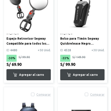
Segway®
Segway®
Espejo Retrovisor Segway
Bolso para Timón Segway
Compatible para todos los
Quickrelease Negro
modelos
compatible para todos los
ID
4480
+50 Unid.
ID
4528
+30 Unid.
mod...
S/ 99.90
S/ 149.90
-30%
-33%
S/ 69.90
S/ 99.90
Comparar
Comparar