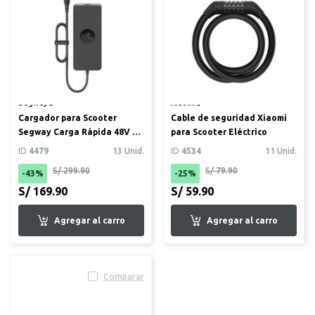
Segway®
Xiaomi®
Cargador para Scooter
Cable de seguridad Xiaomi
Segway Carga Rápida 48V F3
para Scooter Eléctrico
PRO/Max G3/ZT3 PR
ID
4479
13 Unid.
ID
4534
11 Unid.
S/ 299.90
S/ 79.90
-43%
-25%
S/ 169.90
S/ 59.90
Comparar