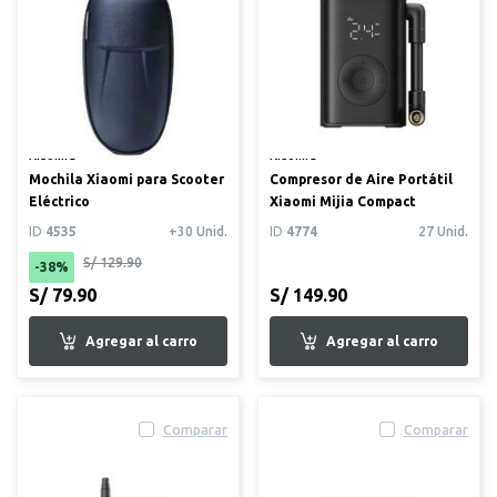
Xiaomi®
Xiaomi®
Mochila Xiaomi para Scooter
Compresor de Aire Portátil
Eléctrico
Xiaomi Mijia Compact
ID
4535
+30 Unid.
ID
4774
27 Unid.
S/ 129.90
-38%
S/ 79.90
S/ 149.90
Comparar
Comparar