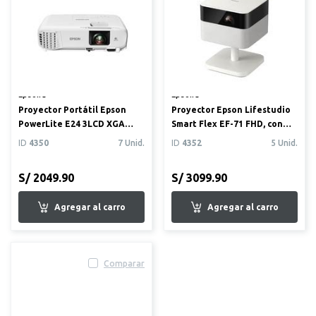
Epson®
Epson®
Proyector Portátil Epson
Proyector Epson Lifestudio
PowerLite E24 3LCD XGA
Smart Flex EF-71 FHD, con
3600 lúmenes con HDMI
Google TV y parlant...
ID
4350
7 Unid.
ID
4352
5 Unid.
S/ 2049.90
S/ 3099.90
Comparar