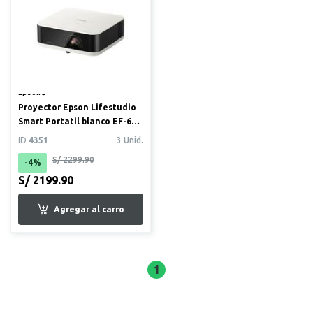
Epson®
Proyector Epson Lifestudio
Smart Portatil blanco EF-61
FHD, con Google T...
ID
4351
3 Unid.
S/ 2299.90
-4%
S/ 2199.90
1