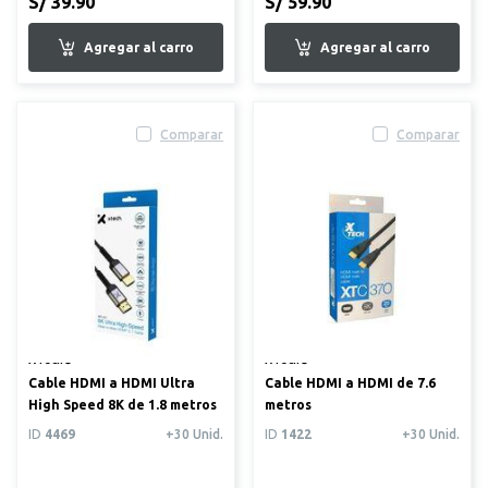
S/ 39.90
S/ 59.90
Comparar
Comparar
XTech®
XTech®
Cable HDMI a HDMI Ultra
Cable HDMI a HDMI de 7.6
High Speed 8K de 1.8 metros
metros
ID
4469
+30 Unid.
ID
1422
+30 Unid.