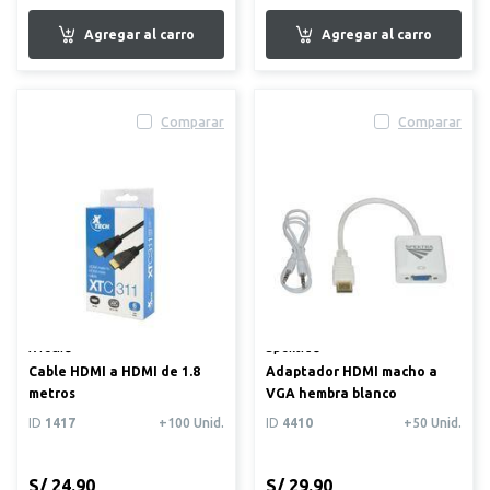
Comparar
Comparar
XTech®
Spektra®
Cable HDMI a HDMI de 1.8
Adaptador HDMI macho a
metros
VGA hembra blanco
ID
1417
+100 Unid.
ID
4410
+50 Unid.
S/ 24.90
S/ 29.90