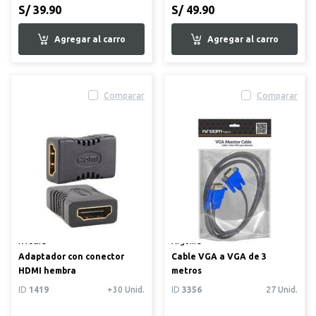
S/ 39.90
S/ 49.90
Comparar
Comparar
XTech®
Argom®
Adaptador con conector
Cable VGA a VGA de 3
HDMI hembra
metros
ID
1419
+30 Unid.
ID
3356
27 Unid.