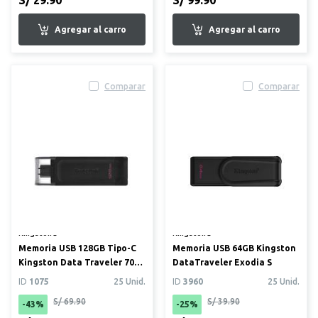
S/ 29.90
S/ 99.90
Comparar
Comparar
Kingston®
Kingston®
Memoria USB 128GB Tipo-C
Memoria USB 64GB Kingston
Kingston Data Traveler 70
DataTraveler Exodia S
USB 3.2
ID
1075
25 Unid.
ID
3960
25 Unid.
S/ 69.90
S/ 39.90
-43%
-25%