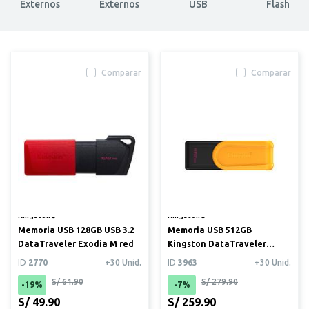
Externos
Externos
USB
Flash
Comparar
Comparar
Kingston®
Kingston®
Memoria USB 128GB USB 3.2
Memoria USB 512GB
DataTraveler Exodia M red
Kingston DataTraveler
Exodia S
ID
2770
+30 Unid.
ID
3963
+30 Unid.
S/ 61.90
S/ 279.90
-19%
-7%
S/ 49.90
S/ 259.90