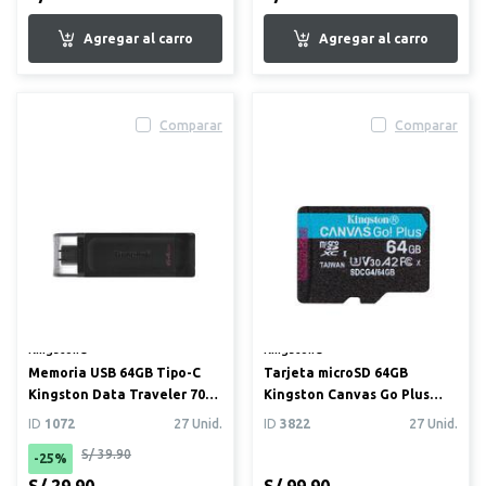
Comparar
Comparar
Kingston®
Kingston®
Memoria USB 64GB Tipo-C
Tarjeta microSD 64GB
Kingston Data Traveler 70
Kingston Canvas Go Plus
USB 3.2
Gen4 (200MB/s) + Adaptador
ID
1072
27 Unid.
ID
3822
27 Unid.
S/ 39.90
-25%