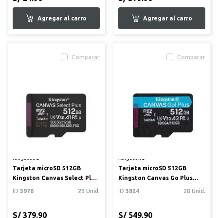
Comparar
Comparar
Kingston®
Kingston®
Tarjeta microSD 512GB
Tarjeta microSD 512GB
Kingston Canvas Select Plus
Kingston Canvas Go Plus
Gen3 (150MB/s) + Adapt...
Gen4 (200MB/s) + Adaptador
ID
3976
29 Unid.
ID
3824
28 Unid.
S/ 379.90
S/ 549.90