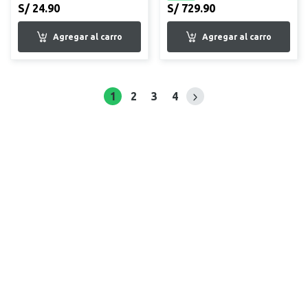
S/ 24.90
S/ 729.90
1
2
3
4
Siguiente página