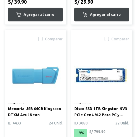
S/ 39.90
S/ 29.90
Comparar
Comparar
Kingston®
Kingston®
Memoria USB 64GB Kingston
Disco SSD 1TB Kingston NV3
DTXM Azul Neon
PCIe Gen4 M.2 Para PC y
laptop
ID
4433
24 Unid.
ID
3080
22 Unid.
S/ 799.90
-9%