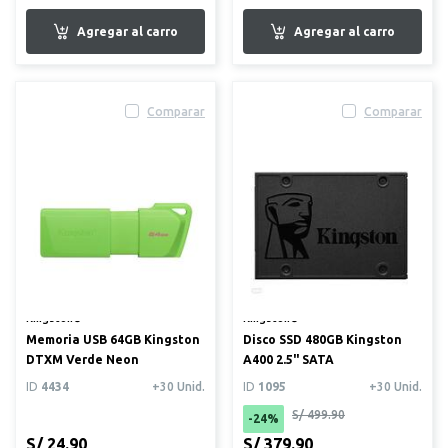
Comparar
Comparar
Kingston®
Kingston®
Memoria USB 64GB Kingston
Disco SSD 480GB Kingston
DTXM Verde Neon
A400 2.5" SATA
ID
4434
+30 Unid.
ID
1095
+30 Unid.
S/ 499.90
-24%
S/ 24.90
S/ 379.90