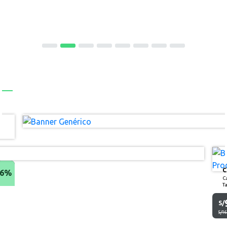
C
16%
C
T
gi
S/
S/1