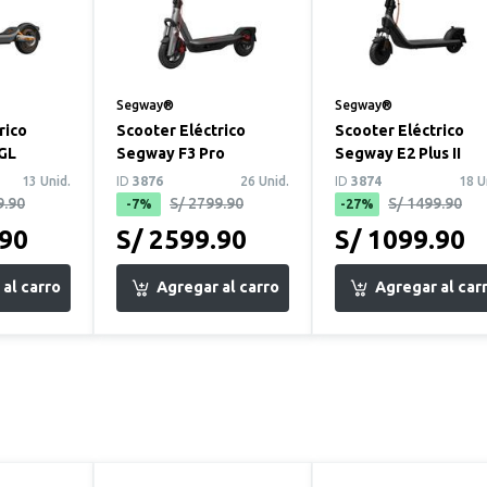
Segway®
Segway®
rico
Scooter Eléctrico
Scooter Eléctrico
 GL
Segway F3 Pro
Segway E2 Plus II
13 Unid.
ID
3876
26 Unid.
ID
3874
18 U
9.90
S/ 2799.90
S/ 1499.90
-7%
-27%
.90
S/ 2599.90
S/ 1099.90