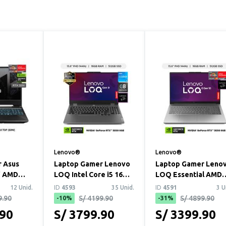
Lenovo®
Lenovo®
 Asus
Laptop Gamer Lenovo
Laptop Gamer Leno
" AMD
LOQ Intel Core i5 16GB
LOQ Essential AMD
HS 8GB
RAM 512GB SSD RTX
Ryzen 7 16GB RAM
12 Unid.
ID
4593
35 Unid.
ID
4591
3 U
DIA ...
3050 6GB 15...
512GB SSD RTX 305..
9.90
S/ 4199.90
S/ 4899.90
-10%
-31%
.90
S/ 3799.90
S/ 3399.90