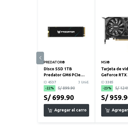
PREDATOR®
MSI®
Disco SSD 1TB
Tarjeta de vi
Predator GM6 PCIe
GeForce RTX 
Gen4
MSI Ventus 2
ID
4537
3 Unid.
ID
3385
S/ 899.90
S/ 124
-22%
-23%
S/ 699.90
S/ 959.