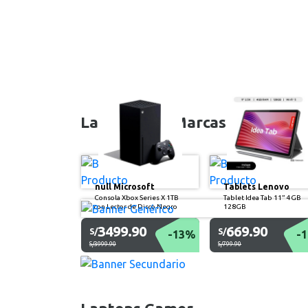
Las Mejores Marcas
null Microsoft
Tablets Lenovo
Consola Xbox Series X 1TB
Tablet Idea Tab 11” 4GB
con Lector de Disco Negro
128GB
3499.90
669.90
S/
S/
-13%
-
S/3999.90
S/799.90