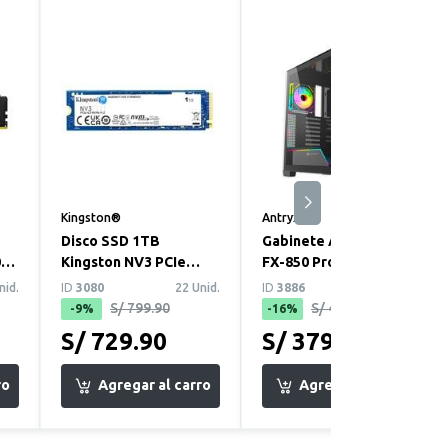
Kingston®
Antryx®
Disco SSD 1TB
Gabinete ATX Antryx
0
Kingston NV3 PCIe
FX-850 Pro, 5
Gen4 M.2 Para PC y
Ventiladores ARGB
nid.
ID
3080
22 Unid.
ID
3886
21 Unid.
laptop
S/ 799.90
S/ 449.90
-9%
-16%
S/ 729.90
S/ 379.90