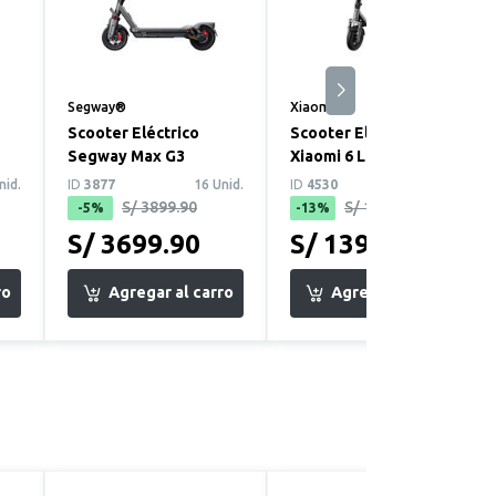
Segway®
Xiaomi®
Scooter Eléctrico
Scooter Eléctrico
Segway Max G3
Xiaomi 6 Lite GL
nid.
ID
3877
16 Unid.
ID
4530
19 Unid.
S/ 3899.90
S/ 1599.90
-5%
-13%
S/ 3699.90
S/ 1399.90