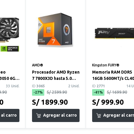
AMD®
Kingston FURY®
deo
Procesador AMD Ryzen
Memoria RAM DDR5
3050 6GB
7 7800X3D hasta 5.0
16GB 5600MT/s CL4
X OC
GHz 8 Núcleos sin
Kingston Fury Beast
33 Unid.
ID
3065
2 Unid.
ID
2771
14 U
disipador inc...
9.90
S/ 2599.90
S/ 1699.90
-27%
-41%
90
S/ 1899.90
S/ 999.90