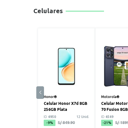
Celulares
Honor®
Motorola®
Celular Honor X7d 8GB
Celular Moto
256GB Plata
70 Fusion 8G
Azul
ID
4950
12 Unid.
ID
4549
S/ 849.90
S/ 189
-9%
-21%