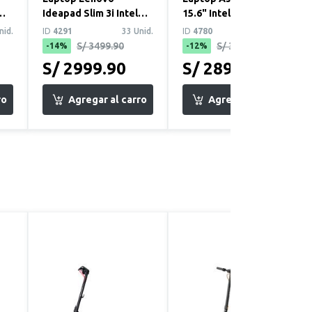
Ideapad Slim 3i Intel
15.6" Intel Core i7
B
Core i7-13620H 16GB
13620H 16GB 512GB
nid.
ID
4291
33 Unid.
ID
4780
26 Unid.
RAM 512GB SSD 15...
SSD W11 (X150...
S/ 3499.90
S/ 3299.90
-14%
-12%
S/ 2999.90
S/ 2899.90