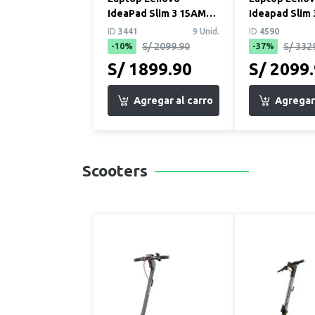
IdeaPad Slim 3 15AMN8
Ideapad Slim 3
15.6" FHD AMD Ryzen 5
Core i5 13va 
ID
3441
9 Unid.
ID
4590
7520U 8GB 512G...
RAM 512 GB SS
S/ 2099.90
S/ 332
-10%
-37%
S/ 1899.90
S/ 2099
Scooters