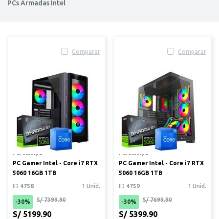
PCs Armadas Intel
Comparar
Comparar
PCFactory®
PCFactory®
PC Gamer Intel - Core i7 RTX
PC Gamer Intel - Core i7 RTX
5060 16GB 1TB
5060 16GB 1TB
ID
4758
1 Unid.
ID
4759
1 Unid.
S/ 7399.90
S/ 7699.90
-30%
-30%
S/ 5199.90
S/ 5399.90