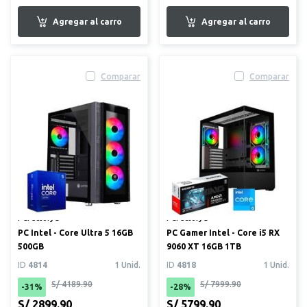
Comparar
Comparar
PCFactory®
PCFactory®
PC Intel - Core Ultra 5 16GB
PC Gamer Intel - Core i5 RX
500GB
9060 XT 16GB 1TB
ID
4814
1 Unid.
ID
4818
1 Unid.
S/ 4189.90
S/ 7999.90
-31%
-28%
S/ 2899.90
S/ 5799.90