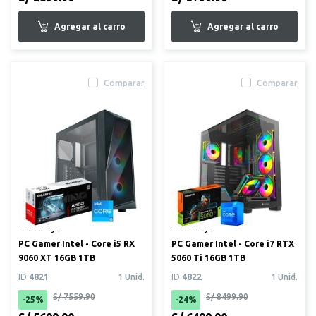
Comparar
Comparar
PCFactory®
PCFactory®
PC Gamer Intel - Core i5 RX
PC Gamer Intel - Core i7 RTX
9060 XT 16GB 1TB
5060 Ti 16GB 1TB
ID
4821
1 Unid.
ID
4822
1 Unid.
S/ 7559.90
S/ 8499.90
-25%
-24%