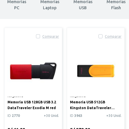
Memorias
Memorias
Memorias
Memorias
PC
Laptop
USB
Flash
Comparar
Comparar
Kingston®
Kingston®
Memoria USB 128GB USB 3.2
Memoria USB 512GB
DataTraveler Exodia M red
Kingston DataTraveler
Exodia S
ID
2770
+30 Unid.
ID
3963
+30 Unid.