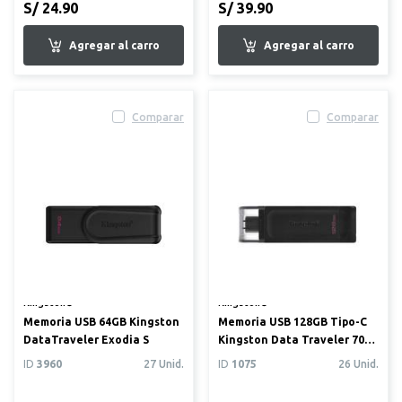
S/ 24.90
S/ 39.90
Comparar
Comparar
Kingston®
Kingston®
Memoria USB 64GB Kingston
Memoria USB 128GB Tipo-C
DataTraveler Exodia S
Kingston Data Traveler 70
USB 3.2
ID
3960
27 Unid.
ID
1075
26 Unid.