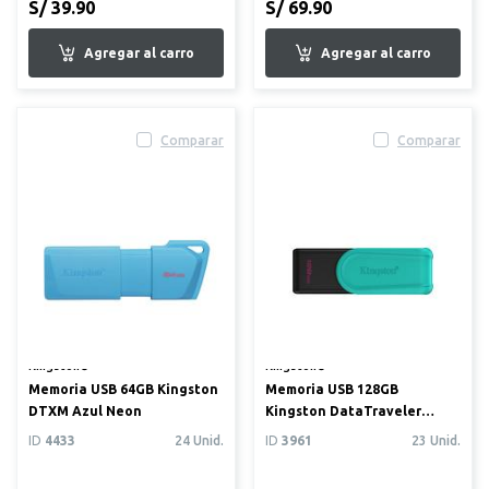
S/ 39.90
S/ 69.90
Comparar
Comparar
Kingston®
Kingston®
Memoria USB 64GB Kingston
Memoria USB 128GB
DTXM Azul Neon
Kingston DataTraveler
Exodia S
ID
4433
24 Unid.
ID
3961
23 Unid.