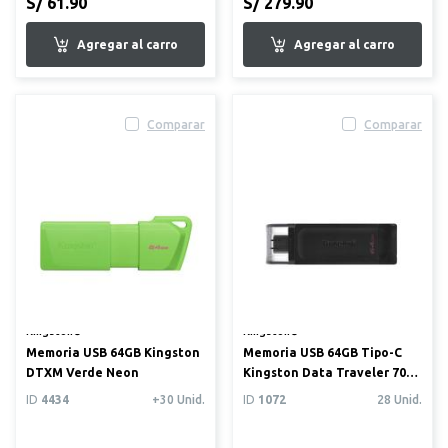
S/ 61.90
S/ 279.90
Comparar
Comparar
Kingston®
Kingston®
Memoria USB 64GB Kingston
Memoria USB 64GB Tipo-C
DTXM Verde Neon
Kingston Data Traveler 70
USB 3.2
ID
4434
+30 Unid.
ID
1072
28 Unid.