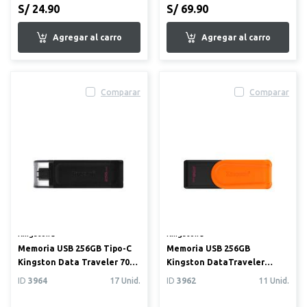
S/ 24.90
S/ 69.90
Comparar
Comparar
Kingston®
Kingston®
Memoria USB 256GB Tipo-C
Memoria USB 256GB
Kingston Data Traveler 70
Kingston DataTraveler
USB 3.2
Exodia S
ID
3964
17 Unid.
ID
3962
11 Unid.