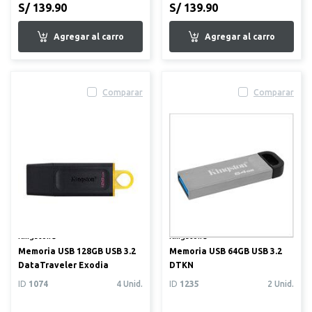
S/ 139.90
S/ 139.90
Comparar
Comparar
Kingston®
Kingston®
Memoria USB 128GB USB 3.2
Memoria USB 64GB USB 3.2
DataTraveler Exodia
DTKN
ID
1074
4 Unid.
ID
1235
2 Unid.