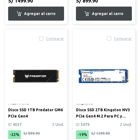
S/ 1499.90
S/ 899.90
Comparar
Comparar
PREDATOR®
Kingston®
Disco SSD 1TB Predator GM6
Disco SSD 2TB Kingston NV3
PCIe Gen4
PCIe Gen4 M.2 Para PC y
laptop
ID
4537
3 Unid.
ID
3079
2 Unid.
S/ 899.90
S/ 1299.90
-22%
-19%