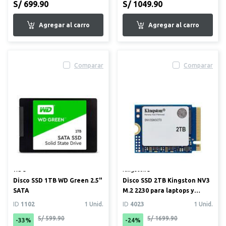
S/ 699.90
S/ 1049.90
Comparar
Comparar
WD®
Kingston®
Disco SSD 1TB WD Green 2.5"
Disco SSD 2TB Kingston NV3
SATA
M.2 2230 para laptops y
consolas portátiles
ID
1102
1 Unid.
ID
4023
1 Unid.
S/ 599.90
S/ 1699.90
-33%
-24%