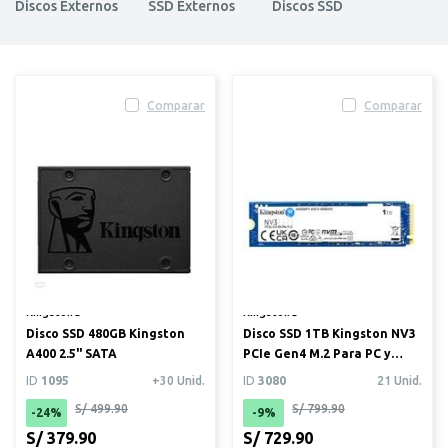
Discos Externos
SSD Externos
Discos SSD
Comparar
Comparar
Kingston®
Kingston®
Disco SSD 480GB Kingston
Disco SSD 1TB Kingston NV3
A400 2.5" SATA
PCIe Gen4 M.2 Para PC y
laptop
ID
1095
+30 Unid.
ID
3080
21 Unid.
S/ 499.90
S/ 799.90
-24%
-9%
S/ 379.90
S/ 729.90