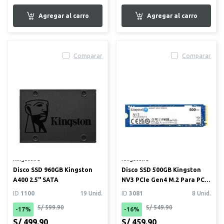
Comparar
Comparar
Kingston®
Kingston®
Disco SSD 960GB Kingston
Disco SSD 500GB Kingston
A400 2.5" SATA
NV3 PCIe Gen4 M.2 Para PC y
laptop
ID
1100
19 Unid.
ID
3081
8 Unid.
S/ 599.90
S/ 549.90
-17%
-16%
S/ 499.90
S/ 459.90