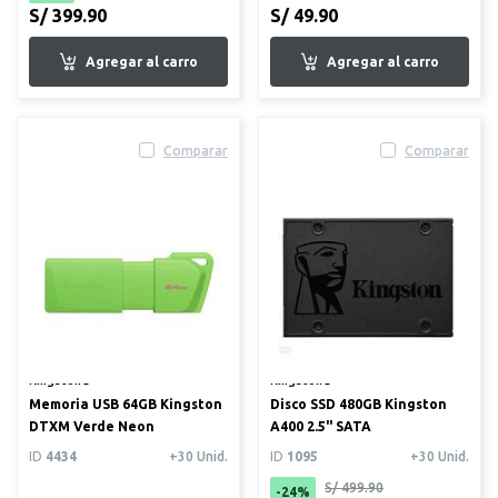
S/ 399.90
S/ 49.90
Comparar
Comparar
Kingston®
Kingston®
Memoria USB 64GB Kingston
Disco SSD 480GB Kingston
DTXM Verde Neon
A400 2.5" SATA
ID
4434
+30 Unid.
ID
1095
+30 Unid.
S/ 499.90
-24%