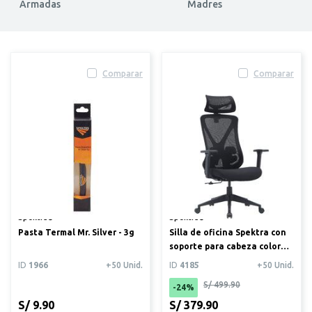
Armadas
Madres
Comparar
Comparar
Spektra®
Spektra®
Pasta Termal Mr. Silver - 3g
Silla de oficina Spektra con
soporte para cabeza color
negro (KW-M3013)
ID
1966
+50 Unid.
ID
4185
+50 Unid.
S/ 499.90
-24%
S/ 9.90
S/ 379.90