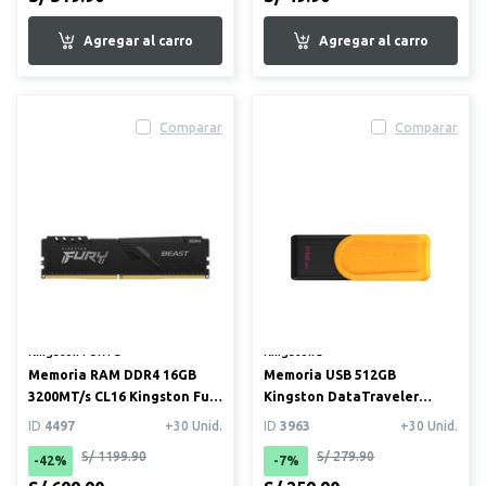
Comparar
Comparar
Kingston FURY®
Kingston®
Memoria RAM DDR4 16GB
Memoria USB 512GB
3200MT/s CL16 Kingston Fury
Kingston DataTraveler
Beast
Exodia S
ID
4497
+30 Unid.
ID
3963
+30 Unid.
S/ 1199.90
S/ 279.90
-42%
-7%