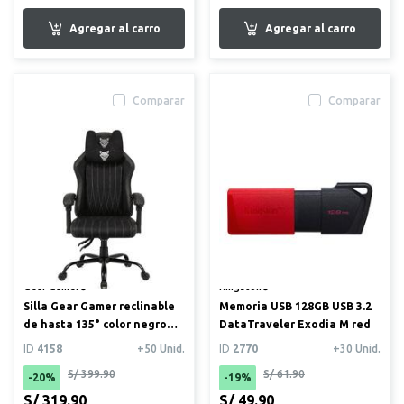
Comparar
Comparar
Gear Gamer®
Kingston®
Silla Gear Gamer reclinable
Memoria USB 128GB USB 3.2
de hasta 135° color negro
DataTraveler Exodia M red
(KW-G1606)
ID
4158
+50 Unid.
ID
2770
+30 Unid.
S/ 399.90
S/ 61.90
-20%
-19%
S/ 319.90
S/ 49.90