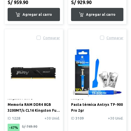
S/ 959.90
S/ 929.90
Comparar
Comparar
Kingston FURY®
Antryx®
Memoria RAM DDR4 8GB
Pasta térmica Antryx TP-900
3200MT/s CL16 Kingston Fury
Pro 2gr
Beast
ID
1228
+30 Unid.
ID
3109
+30 Unid.
S/ 749.90
-47%