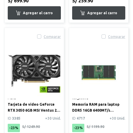
S/ 699.90
S/ 259.90
Comparar
Comparar
MSI®
Kingston®
Tarjeta de video GeForce
Memoria RAM para laptop
RTX 3050 6GB MSI Ventus 2X
DDR5 16GB 6400MT/s
OC
Kingston (KVR64V52BS8-16)
ID
3385
+30 Unid.
ID
4717
+30 Unid.
S/ 1249.90
S/ 1199.90
-23%
-23%