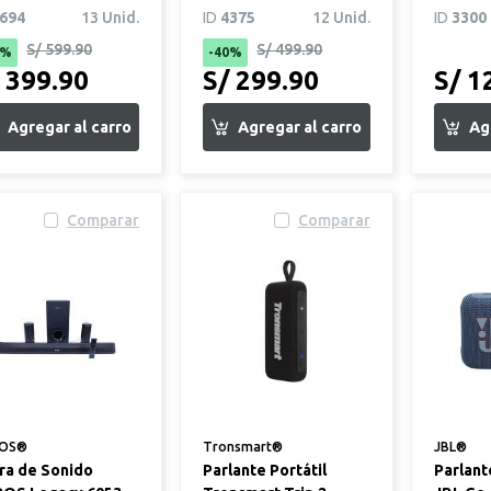
1 Blanco
694
13 Unid.
ID
4375
12 Unid.
ID
3300
S/ 599.90
S/ 499.90
3%
-40%
 399.90
S/ 299.90
S/ 1
Comparar
Comparar
OS®
Tronsmart®
JBL®
ra de Sonido
Parlante Portátil
Parlant