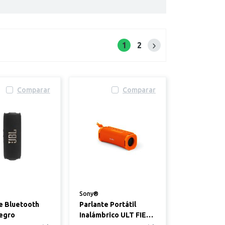
1
2
Siguiente página
Comparar
Comparar
Sony®
e Bluetooth
Parlante Portátil
Negro
Inalámbrico ULT FIELD