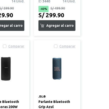
1 Naranja
14 Unid.
ID
3440
14 Unid.
S/ 599.90
S/ 499.90
-40%
29.90
S/ 299.90
Comparar
Comparar
JBL®
e Bluetooth
Parlante Bluetooth
horas 200W
Grip Azul