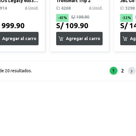
OS Legacy 6053
Tronsmart Trip 2
JBL Go 
gro
914
6 Unid.
ID
4268
6 Unid.
ID
3298
S/ 199.90
-45%
-32%
 999.90
S/ 109.90
S/ 1
1
2
Sig
de 20 resultados.