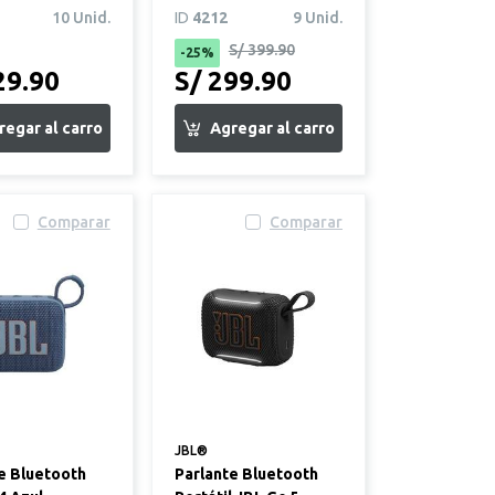
10 Unid.
ID
4212
9 Unid.
S/ 399.90
-25%
29.90
S/ 299.90
Comparar
Comparar
JBL®
e Bluetooth
Parlante Bluetooth