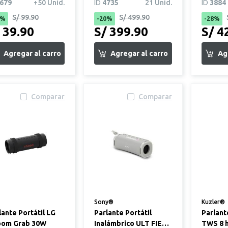
gpro-1
679
+50 Unid.
ID
4735
21 Unid.
ID
3884
S/ 99.90
S/ 499.90
0%
-20%
-28%
 39.90
S/ 399.90
S/ 4
Comparar
Comparar
Sony®
Kuzler®
lante Portátil LG
Parlante Portátil
Parlant
om Grab 30W
Inalámbrico ULT FIELD
TWS 8 