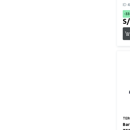
ID
4
-3
S/
TER
Bar