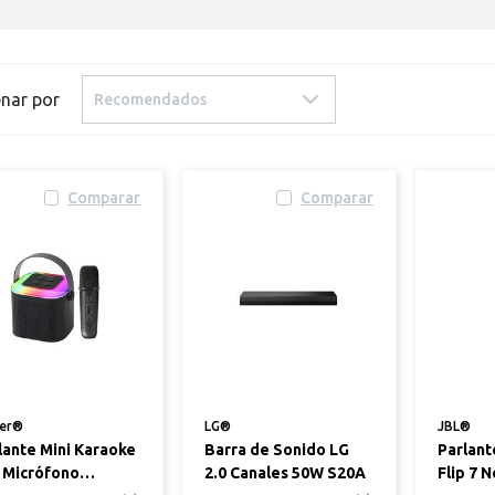
nar por
Recomendados
Comparar
Comparar
ler®
LG®
JBL®
lante Mini Karaoke
Barra de Sonido LG
Parlant
 Micrófono
2.0 Canales 50W S20A
Flip 7 