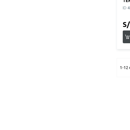
TER
Ne
ID
4
S/
1-12 