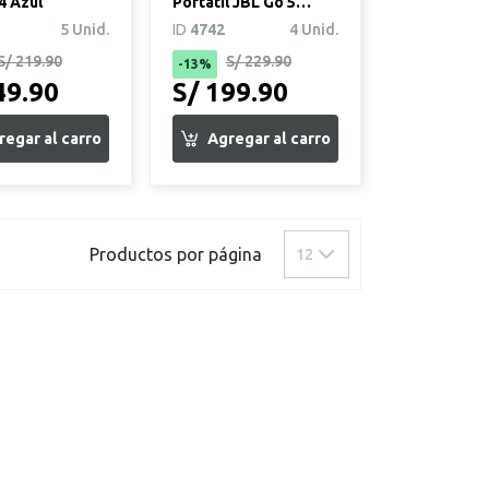
4 Azul
Portátil JBL Go 5
Negro
5 Unid.
ID
4742
4 Unid.
S/ 219.90
S/ 229.90
-13%
49.90
S/ 199.90
uiente página
Productos por página
12