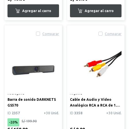
Comparar
Comparar
Redragon®
Argom®
Barra de sonido DARKNETS
Cable de Audio y Video
GS570
Analógico RCA a RCA de 1.5
metros
ID
2357
+30 Unid.
ID
3358
+30 Unid.
S/ 199.90
-20%