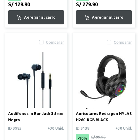
S/ 129.90
S/ 279.90
Comparar
Comparar
1HORA®
Redragon®
Audífonos In Ear Jack 3.5mm
Auriculares Redragon HYLAS
Negro
H260-RGB BLACK
ID
3985
+30 Unid.
ID
3138
+30 Unid.
S/ 99.90
-10%