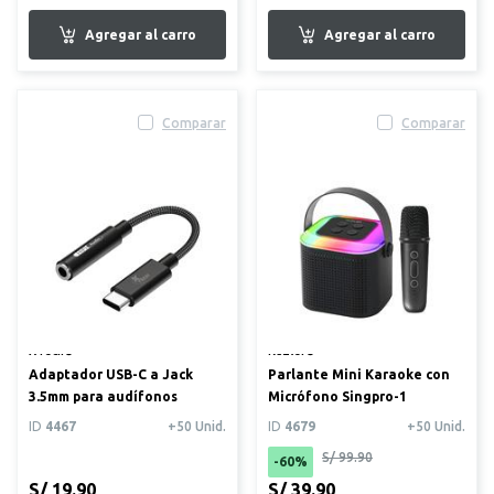
Comparar
Comparar
XTech®
Kuzler®
Adaptador USB-C a Jack
Parlante Mini Karaoke con
3.5mm para audífonos
Micrófono Singpro-1
ID
4467
+50 Unid.
ID
4679
+50 Unid.
S/ 99.90
-60%
S/ 19.90
S/ 39.90