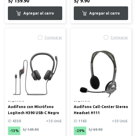
S/ 159.90
S/ 9.90
Comparar
Comparar
Logitech®
Logitech®
Audífono con Micrófono
Audifono Call-Center Stereo
Logitech H390 USB-C Negro
Headset H111
ID
4330
+30 Unid.
ID
1163
+30 Unid.
S/ 149.90
S/ 69.90
-13%
-29%