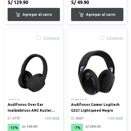
S/ 129.90
S/ 49.90
Comparar
Comparar
Kuzler®
Logitech®
Audífonos Over Ear
Audífonos Gamer Logitech
Inalámbricos ANC Kuzler
G321 Lightspeed Negro
Soulbeat 60h
ID
4775
+30 Unid.
ID
4607
+30 Unid.
S/ 149.90
S/ 299.90
-13%
-7%