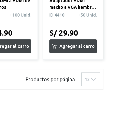
DMI a HDMI de
Adaptador HDMI
ros
macho a VGA hembra
blanco
+100 Unid.
ID
4410
+50 Unid.
4.90
S/ 29.90
uiente página
Productos por página
12