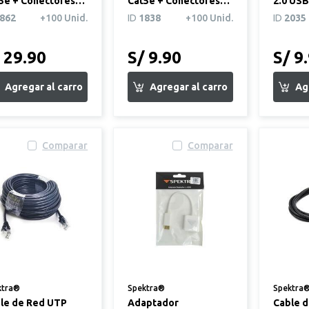
5e + Conectores
Cat5e + Conectores
2.0 USB
5 de 7 metros
RJ45 3m Negro
1.8 met
862
+100 Unid.
ID
1838
+100 Unid.
ID
2035
 29.90
S/ 9.90
S/ 9
Comparar
Comparar
ktra®
Spektra®
Spektra
le de Red UTP
Adaptador
Cable d