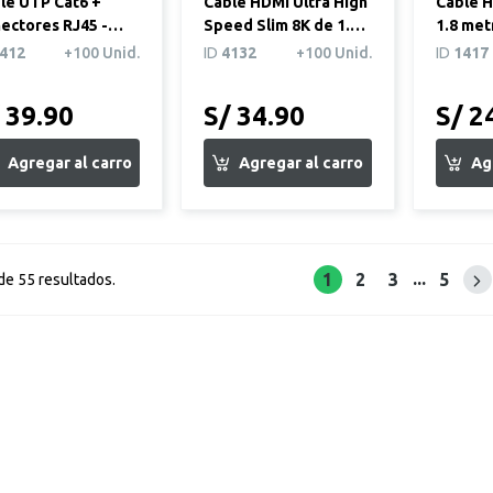
le UTP Cat6 +
Cable HDMI Ultra High
Cable H
ectores RJ45 -
Speed Slim 8K de 1.5
1.8 met
s Azul
metros
412
+100 Unid.
ID
4132
+100 Unid.
ID
1417
 39.90
S/ 34.90
S/ 2
...
1
2
3
5
Sig
de 55 resultados.