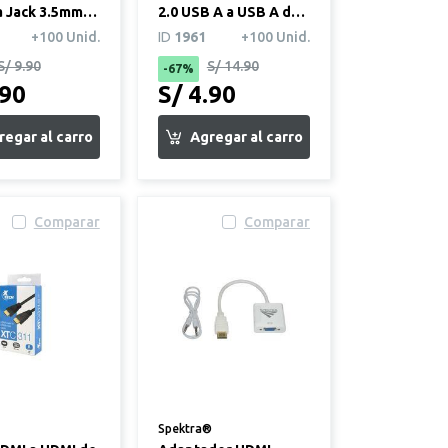
 Jack 3.5mm
2.0 USB A a USB A de
tros
4.5 metros
+100 Unid.
ID
1961
+100 Unid.
S/ 9.90
S/ 14.90
-67%
.90
S/ 4.90
Comparar
Comparar
Spektra®