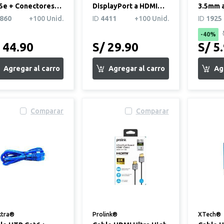
5e + Conectores
DisplayPort a HDMI
3.5mm a
5 20m Negro
Blanco
de 3 me
860
+100 Unid.
ID
4411
+100 Unid.
ID
1925
-40%
 44.90
S/ 29.90
S/ 5
Comparar
Comparar
ktra®
Prolink®
XTech®