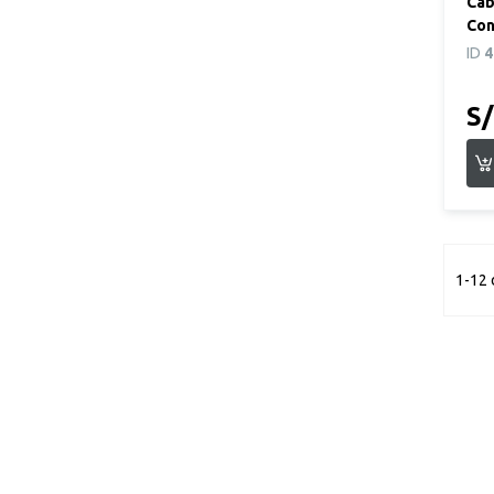
Cab
Con
7Mt
ID
4
S/
1-12 