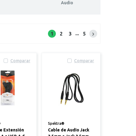
Audio
...
1
2
3
5
Siguiente página
Comparar
Comparar
®
Spektra®
e Extensión
Cable de Audio Jack