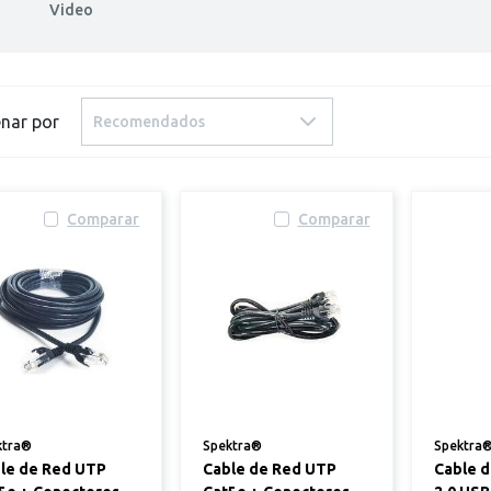
Video
nar por
Recomendados
Comparar
Comparar
ktra®
Spektra®
Spektra
le de Red UTP
Cable de Red UTP
Cable d