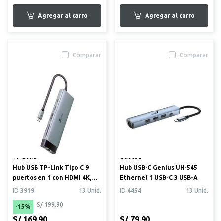
Comparar
Comparar
TP-Link®
Genius®
Hub USB TP-Link Tipo C 9
Hub USB-C Genius UH-545
puertos en 1 con HDMI 4K,
Ethernet 1 USB-C 3 USB-A
60Hz, SD y microSD, c...
ID
3919
13 Unid.
ID
4454
13 Unid.
S/ 199.90
-15%
S/ 169.90
S/ 79.90