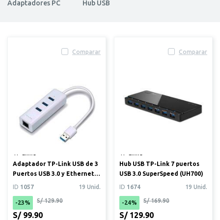
Adaptadores PC
Hub USB
Comparar
Comparar
TP-Link®
TP-Link®
Adaptador TP-Link USB de 3
Hub USB TP-Link 7 puertos
Puertos USB 3.0 y Ethernet
USB 3.0 SuperSpeed (UH700)
Gigabit RJ45 (UE33...
ID
1057
19 Unid.
ID
1674
19 Unid.
S/ 129.90
S/ 169.90
-23%
-24%
S/ 99.90
S/ 129.90