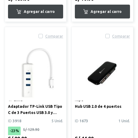
Comparar
Comparar
TP-Link®
Klip®
Adaptador TP-Link USB Tipo
Hub USB 2.0 de 4 puertos
C de 3 Puertos USB 3.0 y
Ethernet Gigabit RJ4...
ID
3918
5 Unid.
ID
1673
1 Unid.
S/ 129.90
-23%