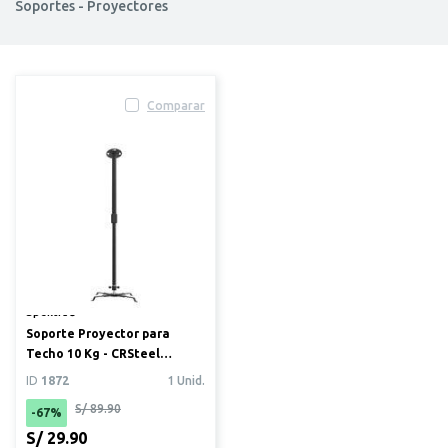
Soportes - Proyectores
Comparar
Spektra®
Soporte Proyector para
Techo 10 Kg - CRSteel
GO002R
ID
1872
1 Unid.
S/ 89.90
-67%
S/ 29.90