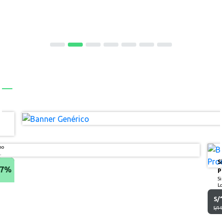
ho
S
17%
P
S
L
S/
S/1