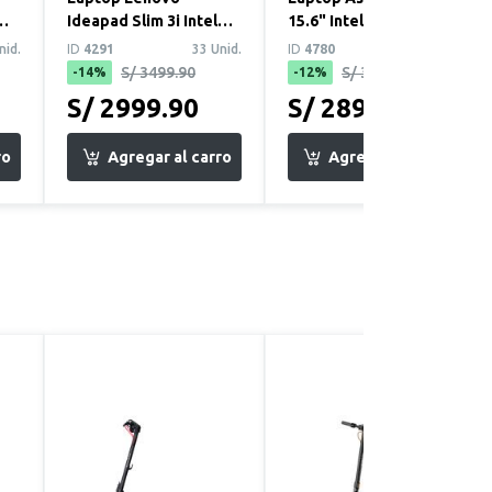
Ideapad Slim 3i Intel
15.6" Intel Core i7
B
Core i7-13620H 16GB
13620H 16GB 512GB
nid.
ID
4291
33 Unid.
ID
4780
26 Unid.
RAM 512GB SSD 15...
SSD W11 (X150...
S/ 3499.90
S/ 3299.90
-14%
-12%
S/ 2999.90
S/ 2899.90