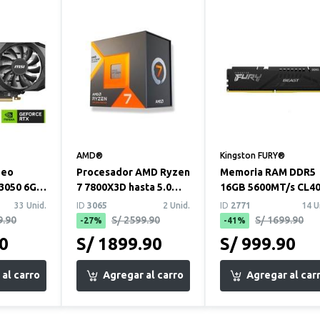
AMD®
Kingston FURY®
deo
Procesador AMD Ryzen
Memoria RAM DDR5
3050 6GB
7 7800X3D hasta 5.0
16GB 5600MT/s CL4
X OC
GHz 8 Núcleos sin
Kingston Fury Beast
33 Unid.
ID
3065
2 Unid.
ID
2771
14 U
disipador inc...
9.90
S/ 2599.90
S/ 1699.90
-27%
-41%
90
S/ 1899.90
S/ 999.90