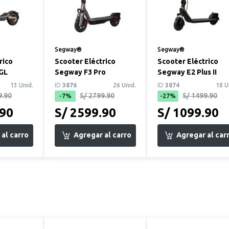
Segway®
Segway®
rico
Scooter Eléctrico
Scooter Eléctrico
 GL
Segway F3 Pro
Segway E2 Plus II
13 Unid.
ID
3876
26 Unid.
ID
3874
18 U
9.90
S/ 2799.90
S/ 1499.90
-7%
-27%
.90
S/ 2599.90
S/ 1099.90