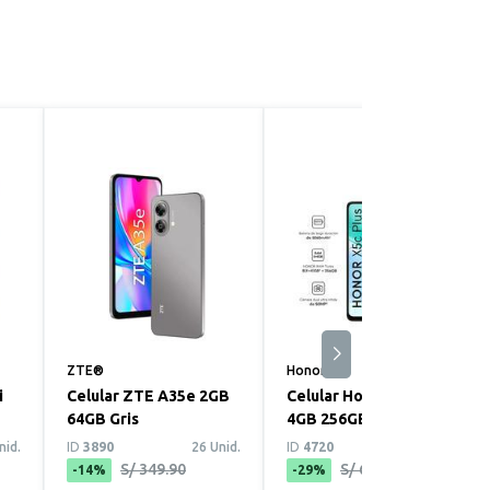
ZTE®
Honor®
i
Celular ZTE A35e 2GB
Celular Honor X5c Plus
64GB Gris
4GB 256GB Negro
nid.
ID
3890
26 Unid.
ID
4720
10 Unid.
S/ 349.90
S/ 699.90
-14%
-29%