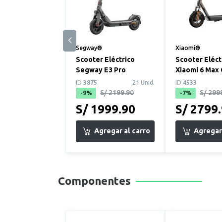
Segway®
Xiaomi®
Scooter Eléctrico
Scooter Eléct
Segway E3 Pro
Xiaomi 6 Max
ID
3875
21 Unid.
ID
4533
S/ 2199.90
S/ 299
-9%
-7%
S/ 1999.90
S/ 2799
Componentes