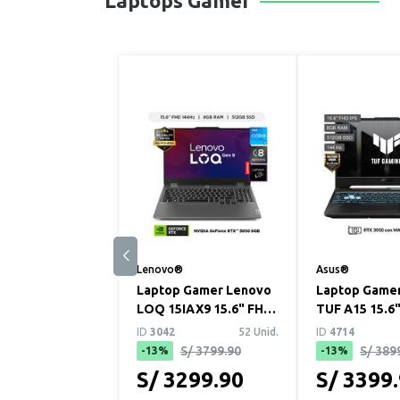
Laptops Gamer
Lenovo®
Asus®
Laptop Gamer Lenovo
Laptop Gamer
LOQ 15IAX9 15.6" FHD
TUF A15 15.6
Intel Core i5-12450HX
Ryzen 7 7445
ID
3042
52 Unid.
ID
4714
8GB 512GB...
512GB SSD NVI
S/ 3799.90
S/ 389
-13%
-13%
S/ 3299.90
S/ 3399