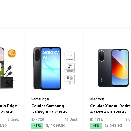
Samsung®
Xiaomi®
rola Edge
Celular Samsung
Celular Xiaomi Redm
B 256GB
Galaxy A17 256GB
A7 Pro 4GB 128GB
Negro
Negro
3 Unid.
ID
4726
16 Unid.
ID
4712
8 U
9.90
S/ 1099.90
S/ 549.90
-9%
-9%