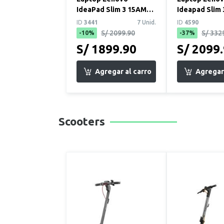
IdeaPad Slim 3 15AMN8
Ideapad Slim 3
15.6" FHD AMD Ryzen 5
Core i5 13va 
ID
3441
7 Unid.
ID
4590
7520U 8GB 512G...
RAM 512 GB SS
S/ 2099.90
S/ 332
-10%
-37%
S/ 1899.90
S/ 2099
Scooters