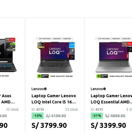
Lenovo®
Lenovo®
 Asus
Laptop Gamer Lenovo
Laptop Gamer Leno
" AMD
LOQ Intel Core i5 16GB
LOQ Essential AMD
HS 8GB
RAM 512GB SSD RTX
Ryzen 7 16GB RAM
13 Unid.
ID
4593
35 Unid.
ID
4591
3 U
DIA ...
3050 6GB 15...
512GB SSD RTX 305..
9.90
S/ 4199.90
S/ 4899.90
-10%
-31%
.90
S/ 3799.90
S/ 3399.90