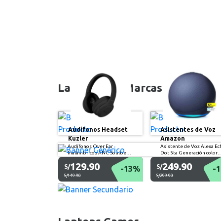
Las Mejores Marcas
Audífonos Headset
Asistentes de Voz
Kuzler
Amazon
Audífonos Over Ear
Asistente de Voz Alexa Ec
Inalámbricos ANC Soulbeat
Dot 5ta Generación color
60h
azul
129.90
249.90
S/
S/
-13%
-
S/149.90
S/299.90