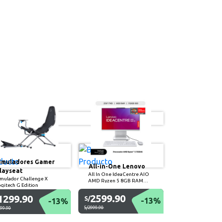
imuladores Gamer
All-in-One Lenovo
layseat
All In One IdeaCentre AIO
imulador Challenge X
AMD Ryzen 5 8GB RAM
ogitech G Edition
512GB SSD 23.8" FHD 100
Hz
2599.90
1299.90
S/
-13%
-13%
S/2999.90
499.90