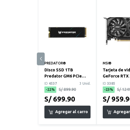
PREDATOR®
MSI®
Disco SSD 1TB
Tarjeta de vi
Predator GM6 PCIe
GeForce RTX 
Gen4
MSI Ventus 2
ID
4537
3 Unid.
ID
3385
S/ 899.90
S/ 124
-22%
-23%
S/ 699.90
S/ 959.