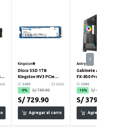
Kingston®
Antryx®
Disco SSD 1TB
Gabinete ATX Antryx
0
Kingston NV3 PCIe
FX-850 Pro, 5
Gen4 M.2 Para PC y
Ventiladores ARGB
nid.
ID
3080
22 Unid.
ID
3886
20 Unid.
laptop
S/ 799.90
S/ 449.90
-9%
-16%
S/ 729.90
S/ 379.90