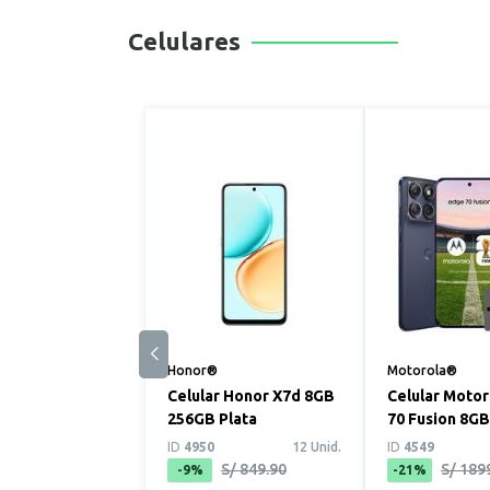
Celulares
Honor®
Motorola®
Celular Honor X7d 8GB
Celular Moto
256GB Plata
70 Fusion 8G
Azul
ID
4950
12 Unid.
ID
4549
S/ 849.90
S/ 189
-9%
-21%