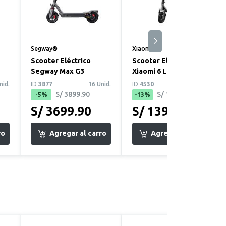
Segway®
Xiaomi®
Scooter Eléctrico
Scooter Eléctrico
Segway Max G3
Xiaomi 6 Lite GL
nid.
ID
3877
16 Unid.
ID
4530
19 Unid.
S/ 3899.90
S/ 1599.90
-5%
-13%
S/ 3699.90
S/ 1399.90