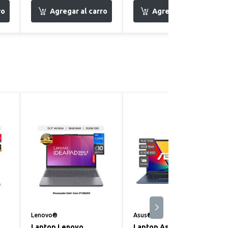
Lenovo®
Asus®
Laptop Lenovo
Laptop Asus Vivobook