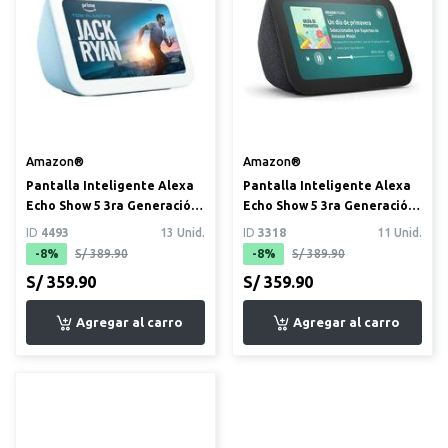
Amazon®
Amazon®
Pantalla Inteligente Alexa
Pantalla Inteligente Alexa
Echo Show 5 3ra Generación
Echo Show 5 3ra Generación
5.5” color celeste
5.5” color negro
ID
4493
13 Unid.
ID
3318
11 Unid.
-8%
S/ 389.90
-8%
S/ 389.90
S/ 359.90
S/ 359.90