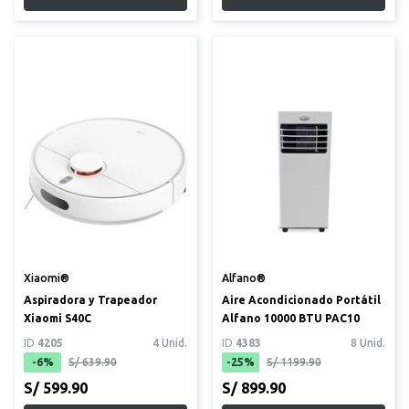
Xiaomi®
Alfano®
Aspiradora y Trapeador
Aire Acondicionado Portátil
Xiaomi S40C
Alfano 10000 BTU PAC10
ID
4205
4 Unid.
ID
4383
8 Unid.
-6%
S/ 639.90
-25%
S/ 1199.90
S/ 599.90
S/ 899.90