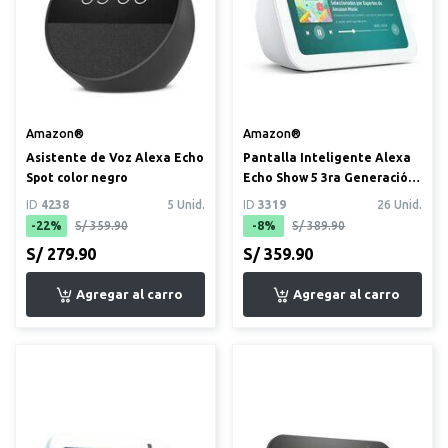
Amazon®
Amazon®
Asistente de Voz Alexa Echo
Pantalla Inteligente Alexa
Spot color negro
Echo Show 5 3ra Generación
5.5” color blanco
ID
4238
5 Unid.
ID
3319
26 Unid.
-22%
S/ 359.90
-8%
S/ 389.90
S/ 279.90
S/ 359.90