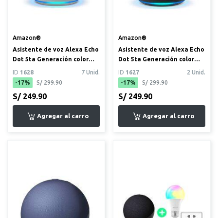
Amazon®
Amazon®
Asistente de voz Alexa Echo
Asistente de voz Alexa Echo
Dot 5ta Generación color
Dot 5ta Generación color
blanco
negro
ID
1628
7 Unid.
ID
1627
2 Unid.
-17%
S/ 299.90
-17%
S/ 299.90
S/ 249.90
S/ 249.90