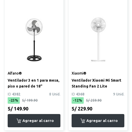
Alfano®
Xiaomi®
Ventilador 3 en 1 para mesa,
Ventilador Xiaomi Mi Smart
piso o pared de 18"
Standing Fan 2 Lite
ID
4382
8 Unid.
ID
4368
9 Unid.
-25%
S/ 199.90
-12%
S/ 259.90
S/ 149.90
S/ 229.90