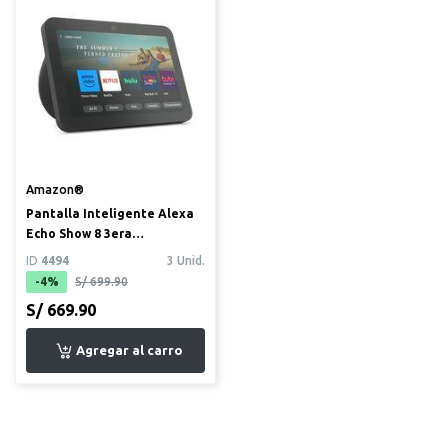
Amazon®
Pantalla Inteligente Alexa
Echo Show 8 3era
Generación 8" color negro
ID
4494
3 Unid.
-4%
S/ 699.90
S/ 669.90