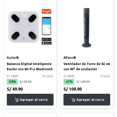
Kuzler®
Alfano®
Balanza Digital Inteligente
Ventilador de Torre de 82 cm
Kuzler con Wi-Fi y Bluetooth
con 90° de oscilación
ID
1639
18 Unid.
ID
4381
5 Unid.
-50%
S/ 99.90
-27%
S/ 149.90
S/ 49.90
S/ 109.90