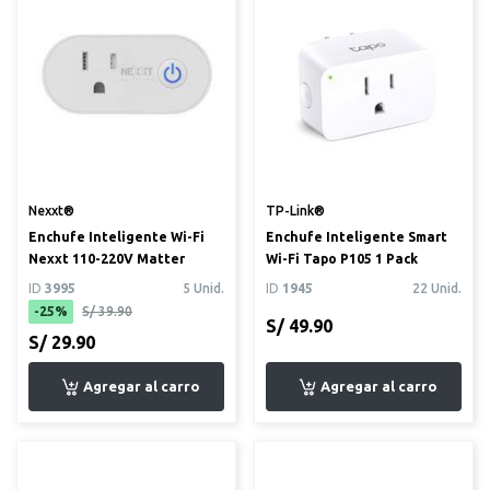
Nexxt®
TP-Link®
Enchufe Inteligente Wi-Fi
Enchufe Inteligente Smart
Nexxt 110-220V Matter
Wi-Fi Tapo P105 1 Pack
ID
3995
5 Unid.
ID
1945
22 Unid.
-25%
S/ 39.90
S/ 49.90
S/ 29.90