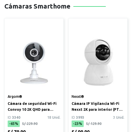
Cámaras Smarthome
Argom®
Nexxt®
Cámara de seguridad Wi-Fi
Cámara IP Vigilancia Wi-Fi
Convoy 10 2K QHD para
Nexxt 2K para interior (PTZ
interior
RJ45)
ID
3340
18 Unid.
ID
3993
3 Unid.
-65%
S/ 229.90
-23%
S/ 129.90
S/ 79.90
S/ 99.90