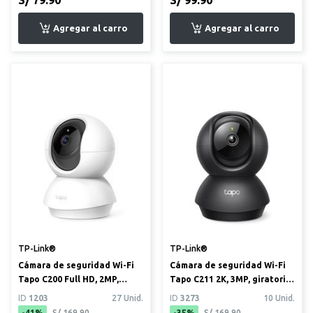
TP-Link®
TP-Link®
Cámara de seguridad Wi-Fi
Cámara de seguridad Wi-Fi
Tapo C200 Full HD, 2MP,
Tapo C211 2K, 3MP, giratoria
giratoria 360º para in...
360° para interior
ID
1203
27 Unid.
ID
3273
10 Unid.
-41%
S/ 169.90
-35%
S/ 169.90