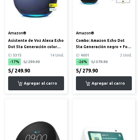
Amazon®
Amazon®
Asistente de Voz Alexa Echo
Combo: Amazon Echo Dot
Dot 5ta Generación color
5ta Generación negro + Foco
azul
inteligente + Enchufe...
ID
3315
14 Unid.
ID
4601
2 Unid.
-17%
S/ 299.90
-26%
S/ 379.90
S/ 249.90
S/ 279.90