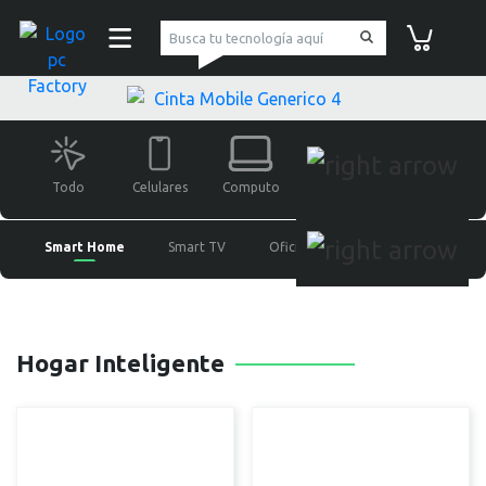
pc Factory
Carrito de co
Todo
Celulares
Computo
Monitores
Gaming
Smart Home
Smart TV
Oficina
UPS y Routers
Hogar Inteligente