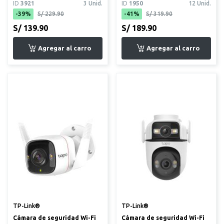
ID
3921
3 Unid.
ID
1950
12 Unid.
-39%
S/ 229.90
-41%
S/ 319.90
S/ 139.90
S/ 189.90
TP-Link®
TP-Link®
Cámara de seguridad Wi-Fi
Cámara de seguridad Wi-Fi