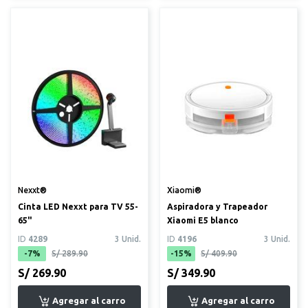
Nexxt®
Xiaomi®
Cinta LED Nexxt para TV 55-
Aspiradora y Trapeador
65"
Xiaomi E5 blanco
ID
4289
3 Unid.
ID
4196
3 Unid.
-7%
S/ 289.90
-15%
S/ 409.90
S/ 269.90
S/ 349.90